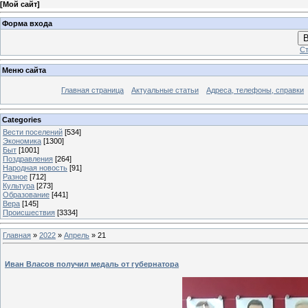
[
Мой сайт
]
Форма входа
В
Ст
Меню сайта
Главная страница
Актуальные статьи
Адреса, телефоны, справки
Categories
Вести поселений
[534]
Экономика
[1300]
Быт
[1001]
Поздравления
[264]
Народная новость
[91]
Разное
[712]
Культура
[273]
Образование
[441]
Вера
[145]
Происшествия
[3334]
Главная
»
2022
»
Апрель
»
21
Иван Власов получил медаль от губернатора