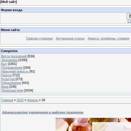
[
Мой сайт
]
Форма входа
В
Ст
Меню сайта
Главная страница
Актуальные статьи
Адреса, телефоны, справки
Categories
Вести поселений
[534]
Экономика
[1300]
Быт
[1001]
Поздравления
[264]
Народная новость
[91]
Разное
[712]
Культура
[273]
Образование
[441]
Вера
[145]
Происшествия
[3334]
Главная
»
2022
»
Апрель
»
29
Афанасьевские учреждения в майские праздники