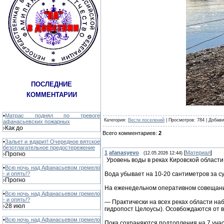
ПОСЛЕДНИЕ
КОММЕНТАРИИ
•
Матрас поднял по тревоге
Категория
:
Вести поселений
|
Просмотров
: 784 |
Добави
афанасьевских пожарных
Как до
›
Всего комментариев
:
2
•
Зальет и вдарит! Очередное вятское
безотлагательное предостережение
1
afanasyevo
[
Материал
]
Прогно
(12.05.2026 12:44)
›
Уровень воды в реках Кировской област
•
Всю ночь над Афанасьевом гремело
- и опять!?
Вода убывает на 10-20 сантиметров за с
Прогно
›
На еженедельном оперативном совещани
•
Всю ночь над Афанасьевом гремело
- и опять!?
— Практически на всех реках области наб
28 июл
›
гидропост Целоусы). Осовбождаются от 
•
Всю ночь над Афанасьевом гремело
Пока сохраняются подтопления на 7 участ