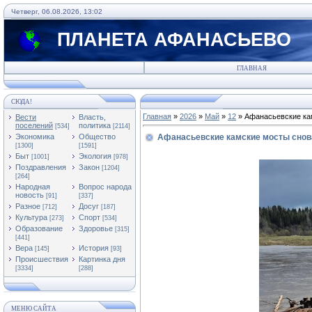
Четверг, 06.08.2026, 13:02
ПЛАНЕТА АФАНАСЬЕВО
ГЛАВНАЯ
СЮДА!
Главная
»
2026
»
Май
»
12
» Афанасьевские ка
Вести
Власть,
поселений
политика
[534]
[2114]
Экономика
Общество
Афанасьевские камские мосты снова
[1300]
[1591]
Быт
Экология
[1001]
[978]
Поздравления
Закон
[1204]
[264]
Народная
Вопрос народа
новость
[91]
[337]
Разное
Досуг
[712]
[187]
Культура
Спорт
[273]
[534]
Образование
Здоровье
[315]
[441]
Вера
История
[145]
[93]
Происшествия
Картинка дня
[3334]
[288]
МЕНЮ САЙТА