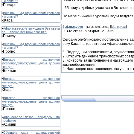
- и опять!?
Пожаро
›
- 65 приусадебных участках в Вятскополя
•
Всю ночь над Афанасьевом гремело
По мере снижения уровней воды ведутся
- и опять!?
Жара!
›
2
afanasyevo
[
Материал
]
(13.05.2026 16:59)
•
Афанасьевские выходные без света
13-го сказано открыть с 13-го
по ... плану местной власти?!
Прислу
›
Сегодня опубликовано постановление ад
реку Кама на территории Афанасьевского
•
Всю ночь над Афанасьевом гремело
- и опять!?
Прогно
›
"...Подрядным организациям, осуществл
2. Открыть движение транспортных средс
•
Вятское экстренное
3. Контроль за выполнением настоящего
метеопредупреждение: днем должно
жизнеобеспечения.
грянуть
4. Настоящее постановление вступает в
Вниман
›
•
Вятское экстренное
метеопредупреждение: днем должно
грянуть
Жара!
›
•
Вятское экстренное
метеопредупреждение: днем должно
грянуть
Прогно
›
•
Афанасьево-Глазов: тендером по
профилю
Админи
›
•
Обещана жара - афанасьевский