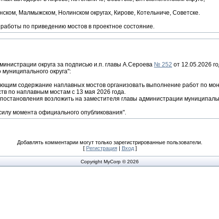
нском, Малмыжском, Нолинском округах, Кирове, Котельниче, Советске.
 работы по приведению мостов в проектное состояние.
министрации округа за подписью и.п. главы А.Сероева
№ 252
от 12.05.2026 г
 муниципального округа":
яющим содержание наплавных мостов организовать выполнение работ по мон
тв по наплавным мостам с 13 мая 2026 года.
 постановления возложить на заместителя главы администрации муниципальн
 силу момента официального опубликования".
Добавлять комментарии могут только зарегистрированные пользователи.
[
Регистрация
|
Вход
]
Copyright MyCorp © 2026