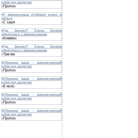
пляж под запретом
Прогно
›
•
У афанасьевца отобрали ружье и
деньги
С заря
›
•
Где бензин?! Елена Белева
обратилась к афанасьевцам
Коммен
›
•
Где бензин?! Елена Белева
обратилась к афанасьевцам
Там же
›
•
Обещана жара - афанасьевский
пляж под запретом
Прогно
›
•
Обещана жара - афанасьевский
пляж под запретом
8 чело
›
•
Обещана жара - афанасьевский
пляж под запретом
Прогно
›
•
Обещана жара - афанасьевский
пляж под запретом
Прогно
›