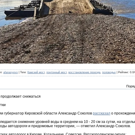
л
:
afanasyevo
|
Теги
:
Камский мост
,
понтонный мост
,
восстановление проезда
,
половодье
|
Рейтинг
:
0.0
/
Поря
и продолжает снижаться
утки
и губернатор Кировской области Александр Соколов
рассказал
о прохождени
людается снижение уровней воды в среднем на 10 - 20 см за сутки, на отдельн
воды автодороги и придомовые территории, — отметил Александр Соколов.
ках автодорог в Кирове, Котельниче, Советске, Вятскополянском округе;