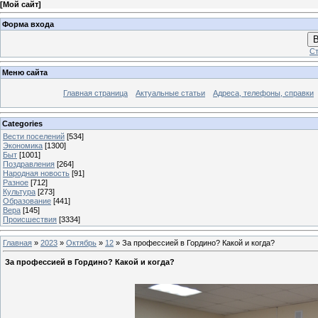
[
Мой сайт
]
Форма входа
В
Ст
Меню сайта
Главная страница
Актуальные статьи
Адреса, телефоны, справки
Categories
Вести поселений
[534]
Экономика
[1300]
Быт
[1001]
Поздравления
[264]
Народная новость
[91]
Разное
[712]
Культура
[273]
Образование
[441]
Вера
[145]
Происшествия
[3334]
Главная
»
2023
»
Октябрь
»
12
» За профессией в Гордино? Какой и когда?
За профессией в Гордино? Какой и когда?