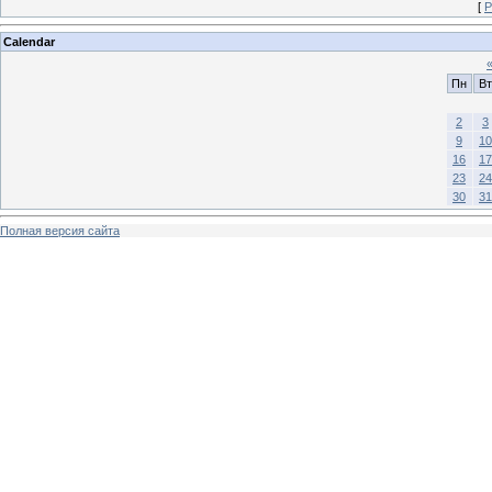
[
Р
Calendar
Пн
Вт
2
3
9
10
16
17
23
24
30
31
Полная версия сайта