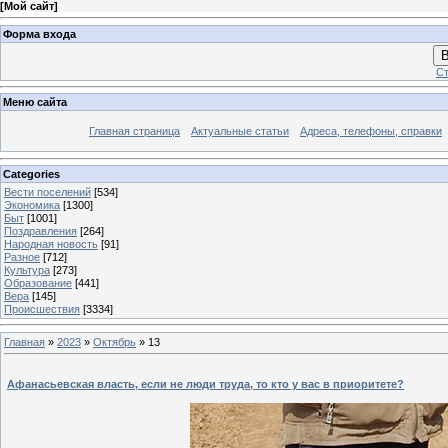
[
Мой сайт
]
Форма входа
В
Ст
Меню сайта
Главная страница
Актуальные статьи
Адреса, телефоны, справки
Categories
Вести поселений
[534]
Экономика
[1300]
Быт
[1001]
Поздравления
[264]
Народная новость
[91]
Разное
[712]
Культура
[273]
Образование
[441]
Вера
[145]
Происшествия
[3334]
Главная
»
2023
»
Октябрь
»
13
Афанасьевская власть, если не люди труда, то кто у вас в приоритете?