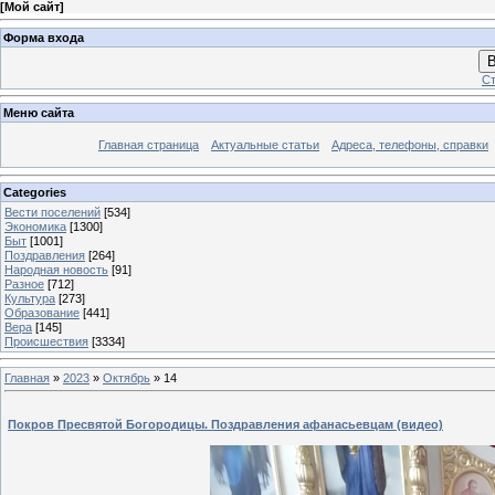
[
Мой сайт
]
Форма входа
В
Ст
Меню сайта
Главная страница
Актуальные статьи
Адреса, телефоны, справки
Categories
Вести поселений
[534]
Экономика
[1300]
Быт
[1001]
Поздравления
[264]
Народная новость
[91]
Разное
[712]
Культура
[273]
Образование
[441]
Вера
[145]
Происшествия
[3334]
Главная
»
2023
»
Октябрь
»
14
Покров Пресвятой Богородицы. Поздравления афанасьевцам (видео)