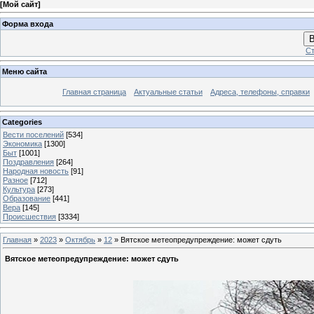
[
Мой сайт
]
Форма входа
В
Ст
Меню сайта
Главная страница
Актуальные статьи
Адреса, телефоны, справки
Categories
Вести поселений
[534]
Экономика
[1300]
Быт
[1001]
Поздравления
[264]
Народная новость
[91]
Разное
[712]
Культура
[273]
Образование
[441]
Вера
[145]
Происшествия
[3334]
Главная
»
2023
»
Октябрь
»
12
» Вятское метеопредупреждение: может сдуть
Вятское метеопредупреждение: может сдуть