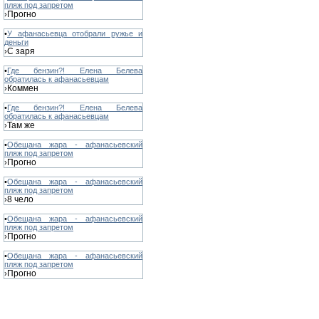
пляж под запретом
Прогно
›
•
У афанасьевца отобрали ружье и
деньги
С заря
›
•
Где бензин?! Елена Белева
обратилась к афанасьевцам
Коммен
›
•
Где бензин?! Елена Белева
обратилась к афанасьевцам
Там же
›
•
Обещана жара - афанасьевский
пляж под запретом
Прогно
›
•
Обещана жара - афанасьевский
пляж под запретом
8 чело
›
•
Обещана жара - афанасьевский
пляж под запретом
Прогно
›
•
Обещана жара - афанасьевский
пляж под запретом
Прогно
›