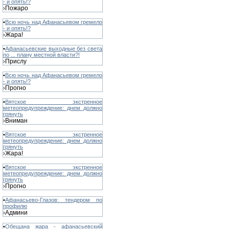
- и опять!?
Пожаро
›
•
Всю ночь над Афанасьевом гремело
- и опять!?
Жара!
›
•
Афанасьевские выходные без света
по ... плану местной власти?!
Прислу
›
•
Всю ночь над Афанасьевом гремело
- и опять!?
Прогно
›
•
Вятское экстренное
метеопредупреждение: днем должно
грянуть
Вниман
›
•
Вятское экстренное
метеопредупреждение: днем должно
грянуть
Жара!
›
•
Вятское экстренное
метеопредупреждение: днем должно
грянуть
Прогно
›
•
Афанасьево-Глазов: тендером по
профилю
Админи
›
•
Обещана жара - афанасьевский