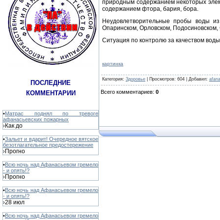
природным содержанием некоторых элем
содержанием фтора, бария, бора.
Неудовлетворительные пробы воды из
Опаринском, Орловском, Подосиновском,
Ситуация по контролю за качеством воды
картинка
Категория
:
Здоровье
|
Просмотров
: 604 |
Добавил
:
afan
ПОСЛЕДНИЕ
Всего комментариев
:
0
КОММЕНТАРИИ
•
Матрас поднял по тревоге
афанасьевских пожарных
Как до
›
•
Зальет и вдарит! Очередное вятское
безотлагательное предостережение
Прогно
›
•
Всю ночь над Афанасьевом гремело
- и опять!?
Прогно
›
•
Всю ночь над Афанасьевом гремело
- и опять!?
28 июл
›
•
Всю ночь над Афанасьевом гремело