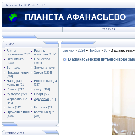
Пятница, 07.08.2026, 10:07
ПЛАНЕТА АФАНАСЬЕВО
ГЛАВНАЯ
СЮДА!
Главная
»
2024
»
Ноябрь
»
18
» В афанасьевско
Вести
Власть,
поселений
политика
[534]
[2114]
Экономика
Общество
В афанасьевской питьевой воде зара
[1300]
[1591]
Быт
Экология
[1001]
[978]
Поздравления
Закон
[1204]
[264]
Народная
Вопрос народа
новость
[91]
[337]
Разное
Досуг
[712]
[187]
Культура
Спорт
[273]
[534]
Образование
Здоровье
[315]
[441]
Вера
История
[145]
[93]
Происшествия
Картинка дня
[3334]
[288]
МЕНЮ САЙТА