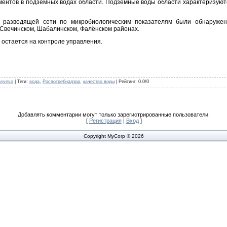
ентов в подземных водах области. Подземные воды области характеризуютс
 разводящей сети по микробиологическим показателям были обнаружены
 Свечинском, Шабалинском, Фалёнском районах.
 остается на контроле управления.
asyevo
|
Теги
:
вода
,
Роспотребнадзор
,
качество воды
|
Рейтинг
:
0.0
/
0
Добавлять комментарии могут только зарегистрированные пользователи.
[
Регистрация
|
Вход
]
Copyright MyCorp © 2026