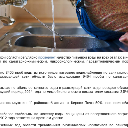
кой области регулярно
проверяет
качество питьевой воды на всех этапах: в 
и по санитарно-химическим, микробиологическим, паразитологическим по
ано 3405 проб воды из источников питьевого водоснабжения по санитарно-
 разводящей сети области было исследовано 9464 пробы по санитар
зывает стабильное качество воды в разводящей сети водопроводов облас
кущий период 2024 года по микробиологическим показателям составил 2,5%
используются в 11 районах области и в г. Кирове. Почти 50% населения об
иболее стабильны по качеству воды, защищены от поверхностного загряз
012 года остается на прежнем уровне.
земных вод области требованиям гигиенических нормативов по санита