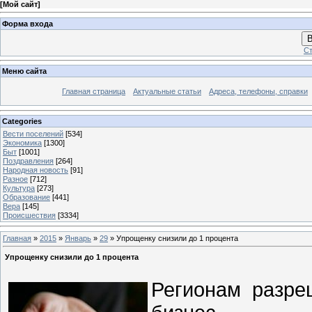
[
Мой сайт
]
Форма входа
В
Ст
Меню сайта
Главная страница
Актуальные статьи
Адреса, телефоны, справки
Categories
Вести поселений
[534]
Экономика
[1300]
Быт
[1001]
Поздравления
[264]
Народная новость
[91]
Разное
[712]
Культура
[273]
Образование
[441]
Вера
[145]
Происшествия
[3334]
Главная
»
2015
»
Январь
»
29
» Упрощенку снизили до 1 процента
Упрощенку снизили до 1 процента
Регионам разре