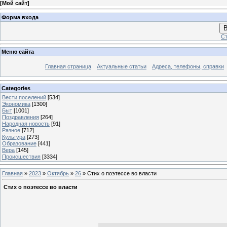
[
Мой сайт
]
Форма входа
В
Ст
Меню сайта
Главная страница
Актуальные статьи
Адреса, телефоны, справки
Categories
Вести поселений
[534]
Экономика
[1300]
Быт
[1001]
Поздравления
[264]
Народная новость
[91]
Разное
[712]
Культура
[273]
Образование
[441]
Вера
[145]
Происшествия
[3334]
Главная
»
2023
»
Октябрь
»
26
» Стих о поэтессе во власти
Стих о поэтессе во власти