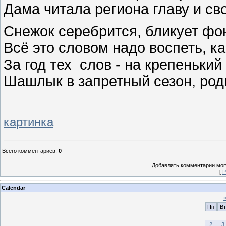
Дама читала региона главу и св
Снежок серебрится, бликует фон
Всё это словом надо воспеть, ка
За год тех слов - на крепенький
Шашлык в запретный сезон, родн
картинка
Всего комментариев
:
0
Добавлять комментарии могу
[
Р
Calendar
Пн
Вт
2
3