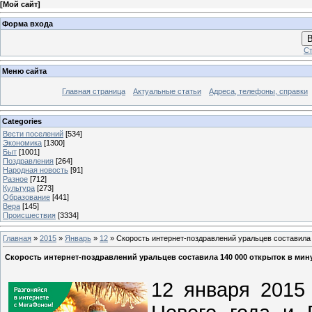
[
Мой сайт
]
Форма входа
В
Ст
Меню сайта
Главная страница
Актуальные статьи
Адреса, телефоны, справки
Categories
Вести поселений
[534]
Экономика
[1300]
Быт
[1001]
Поздравления
[264]
Народная новость
[91]
Разное
[712]
Культура
[273]
Образование
[441]
Вера
[145]
Происшествия
[3334]
Главная
»
2015
»
Январь
»
12
» Скорость интернет-поздравлений уральцев составила 
Скорость интернет-поздравлений уральцев составила 140 000 открыток в мин
12 января 2015