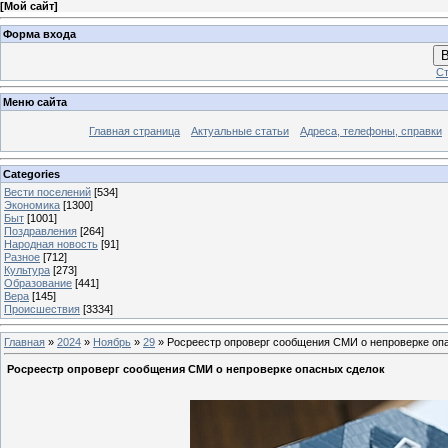
[
Мой сайт
]
Форма входа
В
Ст
Меню сайта
Главная страница
Актуальные статьи
Адреса, телефоны, справки
Categories
Вести поселений
[534]
Экономика
[1300]
Быт
[1001]
Поздравления
[264]
Народная новость
[91]
Разное
[712]
Культура
[273]
Образование
[441]
Вера
[145]
Происшествия
[3334]
Главная
»
2024
»
Ноябрь
»
29
» Росреестр опроверг сообщения СМИ о непроверке оп
Росреестр опроверг сообщения СМИ о непроверке опасных сделок