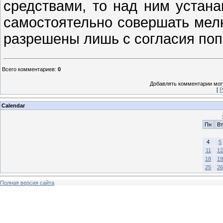
средствами, то над ним устана
самостоятельно совершать мелк
разрешены лишь с согласия поп
Всего комментариев
:
0
Добавлять комментарии могу
[
Р
Calendar
Пн
Вт
4
5
11
12
18
19
25
26
Полная версия сайта