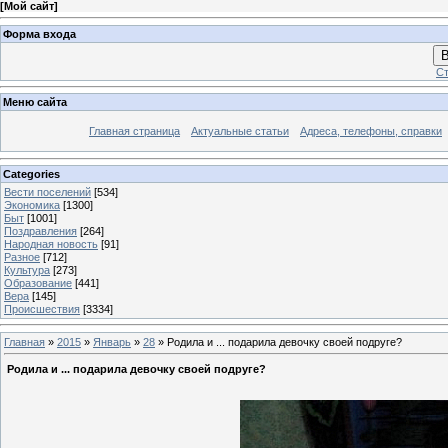
[
Мой сайт
]
Форма входа
В
Ст
Меню сайта
Главная страница
Актуальные статьи
Адреса, телефоны, справки
Categories
Вести поселений
[534]
Экономика
[1300]
Быт
[1001]
Поздравления
[264]
Народная новость
[91]
Разное
[712]
Культура
[273]
Образование
[441]
Вера
[145]
Происшествия
[3334]
Главная
»
2015
»
Январь
»
28
» Родила и ... подарила девочку своей подруге?
Родила и ... подарила девочку своей подруге?