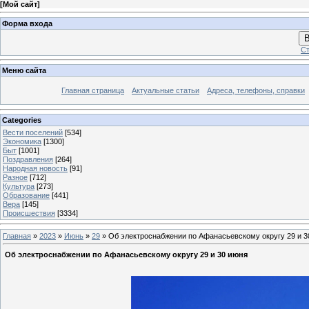
[
Мой сайт
]
Форма входа
В
Ст
Меню сайта
Главная страница
Актуальные статьи
Адреса, телефоны, справки
Categories
Вести поселений
[534]
Экономика
[1300]
Быт
[1001]
Поздравления
[264]
Народная новость
[91]
Разное
[712]
Культура
[273]
Образование
[441]
Вера
[145]
Происшествия
[3334]
Главная
»
2023
»
Июнь
»
29
» Об электроснабжении по Афанасьевскому округу 29 и 3
Об электроснабжении по Афанасьевскому округу 29 и 30 июня