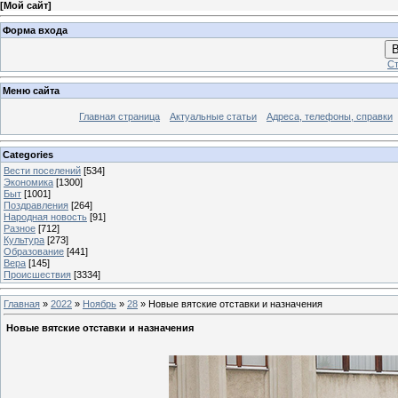
[
Мой сайт
]
Форма входа
В
Ст
Меню сайта
Главная страница
Актуальные статьи
Адреса, телефоны, справки
Categories
Вести поселений
[534]
Экономика
[1300]
Быт
[1001]
Поздравления
[264]
Народная новость
[91]
Разное
[712]
Культура
[273]
Образование
[441]
Вера
[145]
Происшествия
[3334]
Главная
»
2022
»
Ноябрь
»
28
» Новые вятские отставки и назначения
Новые вятские отставки и назначения