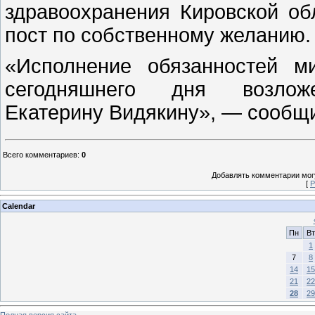
здравоохранения Кировской об
пост по собственному желанию
«Исполнение обязанностей м
сегодняшнего дня возло
Екатерину Видякину», — сообщ
Всего комментариев
:
0
Добавлять комментарии могу
[
Р
Calendar
Пн
Вт
1
7
8
14
15
21
22
28
29
Полная версия сайта