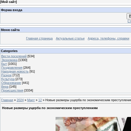
[
Мой сайт
]
Форма входа
В
Ст
Меню сайта
Главная страница
Актуальные статьи
Адреса, телефоны, справки
Categories
Вести поселений
[534]
Экономика
[1300]
Быт
[1001]
Поздравления
[264]
Народная новость
[91]
Разное
[712]
Культура
[273]
Образование
[441]
Вера
[145]
Происшествия
[3334]
Главная
»
2024
»
Март
»
12
» Новые размеры ущерба по экономическим преступлени
Новые размеры ущерба по экономическим преступлениям