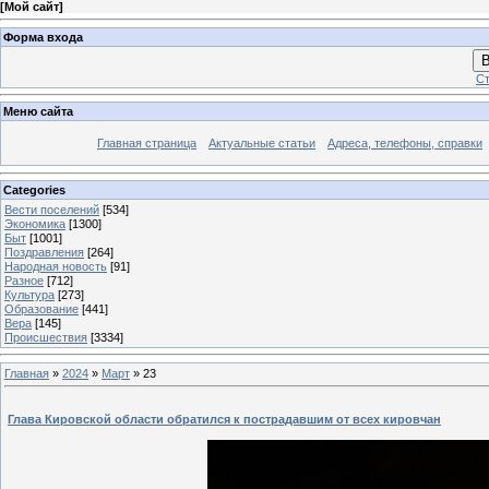
[
Мой сайт
]
Форма входа
В
Ст
Меню сайта
Главная страница
Актуальные статьи
Адреса, телефоны, справки
Categories
Вести поселений
[534]
Экономика
[1300]
Быт
[1001]
Поздравления
[264]
Народная новость
[91]
Разное
[712]
Культура
[273]
Образование
[441]
Вера
[145]
Происшествия
[3334]
Главная
»
2024
»
Март
»
23
Глава Кировской области обратился к пострадавшим от всех кировчан