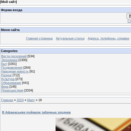
[
Мой сайт
]
Форма входа
В
Ст
Меню сайта
Главная страница
Актуальные статьи
Адреса, телефоны, справки
Categories
Вести поселений
[534]
Экономика
[1300]
Быт
[1001]
Поздравления
[264]
Народная новость
[91]
Разное
[712]
Культура
[273]
Образование
[441]
Вера
[145]
Происшествия
[3334]
Главная
»
2024
»
Март
»
18
В Афанасьеве поймали табачных злодеев