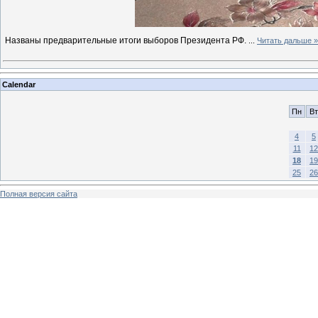
Названы предварительные итоги выборов Президента РФ.
...
Читать дальше »
Calendar
Пн
Вт
4
5
11
12
18
19
25
26
Полная версия сайта