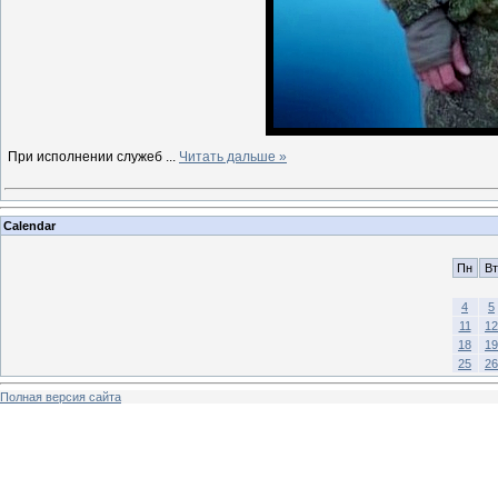
При исполнении служеб
...
Читать дальше »
Calendar
Пн
Вт
4
5
11
12
18
19
25
26
Полная версия сайта