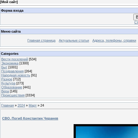
[
Мой сайт
]
Форма входа
В
Ст
Меню сайта
Главная страница
Актуальные статьи
Адреса, телефоны, справки
Categories
Вести поселений
[534]
Экономика
[1300]
Быт
[1001]
Поздравления
[264]
Народная новость
[91]
Разное
[712]
Культура
[273]
Образование
[441]
Вера
[145]
Происшествия
[3334]
Главная
»
2024
»
Март
»
24
СВО. Погиб Константин Черанев