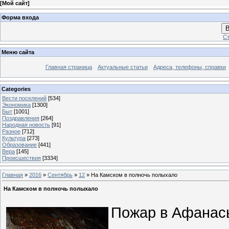
[
Мой сайт
]
Форма входа
В
Ст
Меню сайта
Главная страница
Актуальные статьи
Адреса, телефоны, справки
Categories
Вести поселений
[534]
Экономика
[1300]
Быт
[1001]
Поздравления
[264]
Народная новость
[91]
Разное
[712]
Культура
[273]
Образование
[441]
Вера
[145]
Происшествия
[3334]
Главная
»
2016
»
Сентябрь
»
12
» На Камском в полночь полыхало
На Камском в полночь полыхало
Пожар в Афанас