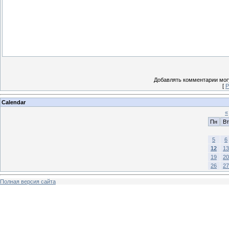
Добавлять комментарии могу
[
Р
Calendar
«
Пн
Вт
5
6
12
13
19
20
26
27
Полная версия сайта