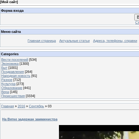
[
Мой сайт
]
Форма входа
В
Ст
Меню сайта
Главная страница
Актуальные статьи
Адреса, телефоны, справки
Categories
Вести поселений
[534]
Экономика
[1300]
Быт
[1001]
Поздравления
[264]
Народная новость
[91]
Разное
[712]
Культура
[273]
Образование
[441]
Вера
[145]
Происшествия
[3334]
Главная
»
2016
»
Сентябрь
»
03
На Вятке задержан замминистра