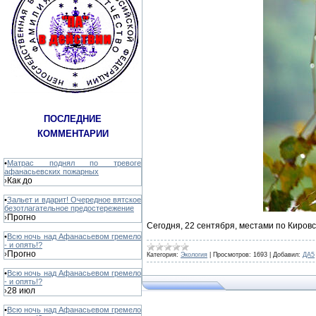
ПОСЛЕДНИЕ
КОММЕНТАРИИ
•
Матрас поднял по тревоге
афанасьевских пожарных
Как до
›
•
Зальет и вдарит! Очередное вятское
безотлагательное предостережение
Прогно
›
Сегодня, 22 сентября, местами по Кировс
•
Всю ночь над Афанасьевом гремело
- и опять!?
Прогно
›
Категория:
Экология
|
Просмотров:
1693
|
Добавил:
ДА5
•
Всю ночь над Афанасьевом гремело
- и опять!?
28 июл
›
•
Всю ночь над Афанасьевом гремело