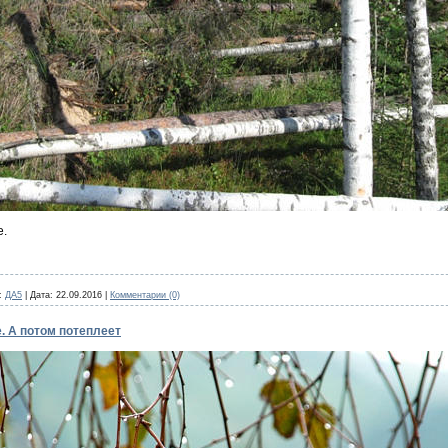
е.
:
ДА5
|
Дата:
22.09.2016
|
Комментарии (0)
 А потом потеплеет