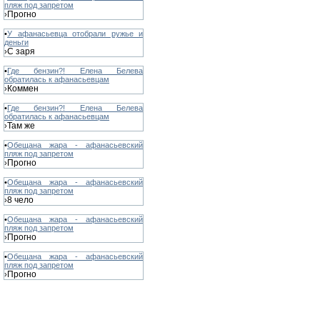
пляж под запретом
Прогно
›
•
У афанасьевца отобрали ружье и
деньги
С заря
›
•
Где бензин?! Елена Белева
обратилась к афанасьевцам
Коммен
›
•
Где бензин?! Елена Белева
обратилась к афанасьевцам
Там же
›
•
Обещана жара - афанасьевский
пляж под запретом
Прогно
›
•
Обещана жара - афанасьевский
пляж под запретом
8 чело
›
•
Обещана жара - афанасьевский
пляж под запретом
Прогно
›
•
Обещана жара - афанасьевский
пляж под запретом
Прогно
›