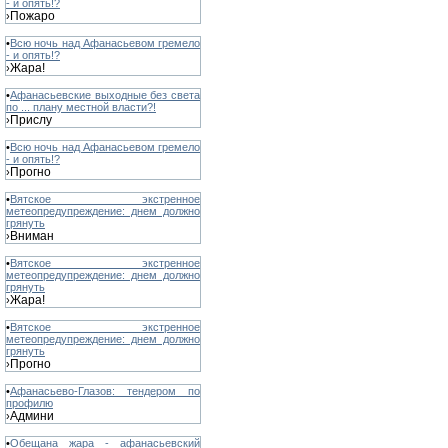
- и опять!?
Пожаро
›
•
Всю ночь над Афанасьевом гремело
- и опять!?
Жара!
›
•
Афанасьевские выходные без света
по ... плану местной власти?!
Прислу
›
•
Всю ночь над Афанасьевом гремело
- и опять!?
Прогно
›
•
Вятское экстренное
метеопредупреждение: днем должно
грянуть
Вниман
›
•
Вятское экстренное
метеопредупреждение: днем должно
грянуть
Жара!
›
•
Вятское экстренное
метеопредупреждение: днем должно
грянуть
Прогно
›
•
Афанасьево-Глазов: тендером по
профилю
Админи
›
•
Обещана жара - афанасьевский