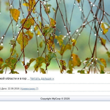
кой области и в гор
...
Читать дальше »
|
Дата:
22.09.2016
|
Комментарии (7)
Copyright MyCorp © 2026