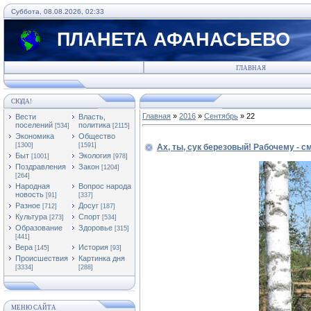
Суббота, 08.08.2026, 02:33
ПЛАНЕТА АФАНАСЬЕВО
ГЛАВНАЯ
СЮДА!
Главная
»
2016
»
Сентябрь
»
22
Вести
Власть,
поселений
политика
[534]
[2115]
Экономика
Общество
[1300]
[1591]
Ах, ты, сук березовый! Рабочему - с
Быт
Экология
[1001]
[978]
Поздравления
Закон
[1204]
[264]
Народная
Вопрос народа
новость
[91]
[337]
Разное
Досуг
[712]
[187]
Культура
Спорт
[273]
[534]
Образование
Здоровье
[315]
[441]
Вера
История
[145]
[93]
Происшествия
Картинка дня
[3334]
[288]
МЕНЮ САЙТА