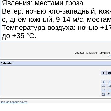
Явления: местами гроза.
Ветер: ночью юго-западный, южн
с, днём южный, 9-14 м/с, места
Температура воздуха: ночью +17
до +35 °C.
Добавлять комментарии могу
[
Р
Calendar
Пн
Вт
3
4
10
11
17
18
24
25
Полная версия сайта