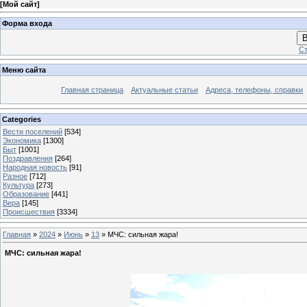
[
Мой сайт
]
Форма входа
В
Ст
Меню сайта
Главная страница
Актуальные статьи
Адреса, телефоны, справки
Categories
Вести поселений
[534]
Экономика
[1300]
Быт
[1001]
Поздравления
[264]
Народная новость
[91]
Разное
[712]
Культура
[273]
Образование
[441]
Вера
[145]
Происшествия
[3334]
Главная
»
2024
»
Июнь
»
13
» МЧС: сильная жара!
МЧС: сильная жара!