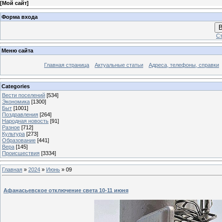
[
Мой сайт
]
Форма входа
В
Ст
Меню сайта
Главная страница
Актуальные статьи
Адреса, телефоны, справки
Categories
Вести поселений
[534]
Экономика
[1300]
Быт
[1001]
Поздравления
[264]
Народная новость
[91]
Разное
[712]
Культура
[273]
Образование
[441]
Вера
[145]
Происшествия
[3334]
Главная
»
2024
»
Июнь
»
09
Афанасьевское отключение света 10-11 июня