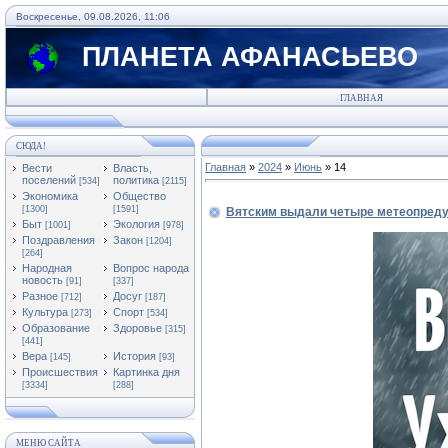
Воскресенье, 09.08.2026, 11:06
ПЛАНЕТА АФАНАСЬЕВО
ГЛАВНАЯ
СЮДА!
Главная
»
2024
»
Июнь
»
14
Вести
Власть,
поселений
политика
[534]
[2115]
Экономика
Общество
[1300]
[1591]
Вятским выдали четыре метеопреду
Быт
Экология
[1001]
[978]
Поздравления
Закон
[1204]
[264]
Народная
Вопрос народа
новость
[91]
[337]
Разное
Досуг
[712]
[187]
Культура
Спорт
[273]
[534]
Образование
Здоровье
[315]
[441]
Вера
История
[145]
[93]
Происшествия
Картинка дня
[3334]
[288]
МЕНЮ САЙТА