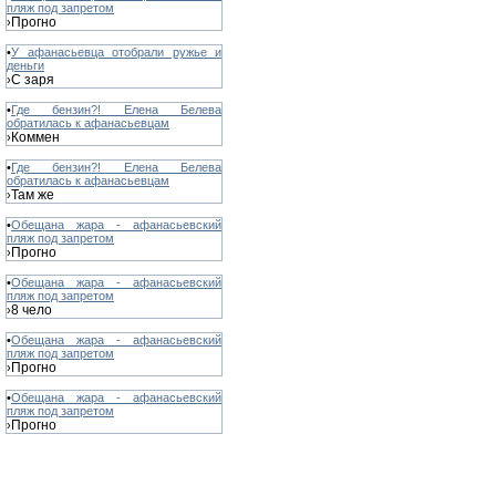
пляж под запретом
Прогно
›
•
У афанасьевца отобрали ружье и
деньги
С заря
›
•
Где бензин?! Елена Белева
обратилась к афанасьевцам
Коммен
›
•
Где бензин?! Елена Белева
обратилась к афанасьевцам
Там же
›
•
Обещана жара - афанасьевский
пляж под запретом
Прогно
›
•
Обещана жара - афанасьевский
пляж под запретом
8 чело
›
•
Обещана жара - афанасьевский
пляж под запретом
Прогно
›
•
Обещана жара - афанасьевский
пляж под запретом
Прогно
›