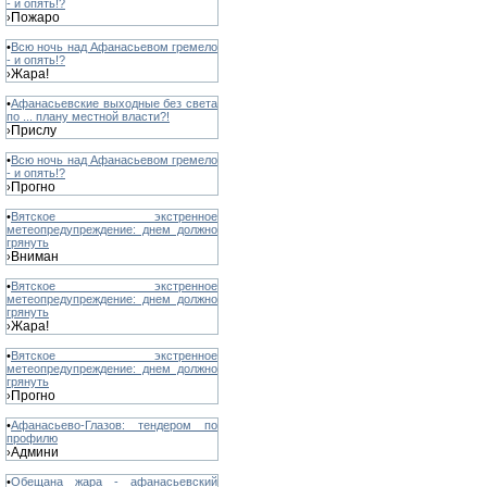
- и опять!?
Пожаро
›
•
Всю ночь над Афанасьевом гремело
- и опять!?
Жара!
›
•
Афанасьевские выходные без света
по ... плану местной власти?!
Прислу
›
•
Всю ночь над Афанасьевом гремело
- и опять!?
Прогно
›
•
Вятское экстренное
метеопредупреждение: днем должно
грянуть
Вниман
›
•
Вятское экстренное
метеопредупреждение: днем должно
грянуть
Жара!
›
•
Вятское экстренное
метеопредупреждение: днем должно
грянуть
Прогно
›
•
Афанасьево-Глазов: тендером по
профилю
Админи
›
•
Обещана жара - афанасьевский