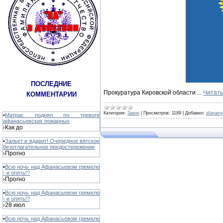
ПОСЛЕДНИЕ
Прокуратура Кировской области
...
Читать
КОММЕНТАРИИ
Категория:
Закон
|
Просмотров:
1189
|
Добавил:
afanasy
•
Матрас поднял по тревоге
афанасьевских пожарных
Как до
›
•
Зальет и вдарит! Очередное вятское
безотлагательное предостережение
Прогно
›
•
Всю ночь над Афанасьевом гремело
- и опять!?
Прогно
›
•
Всю ночь над Афанасьевом гремело
- и опять!?
28 июл
›
•
Всю ночь над Афанасьевом гремело