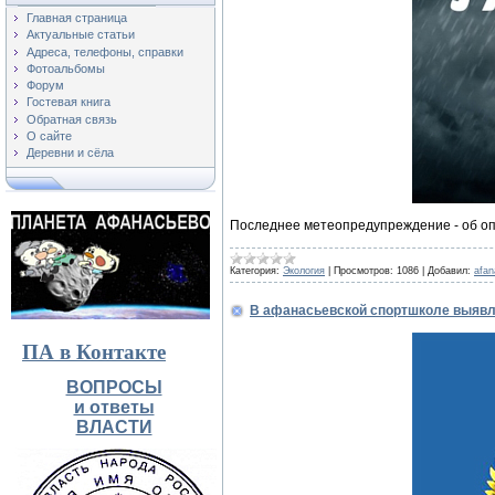
Главная страница
Актуальные статьи
Адреса, телефоны, справки
Фотоальбомы
Форум
Гостевая книга
Обратная связь
О сайте
Деревни и сёла
Последнее метеопредупреждение - об о
Категория:
Экология
|
Просмотров:
1086
|
Добавил:
afa
В афанасьевской спортшколе выявл
ПА в Контакте
ВОПРОСЫ
и ответы
ВЛАСТИ