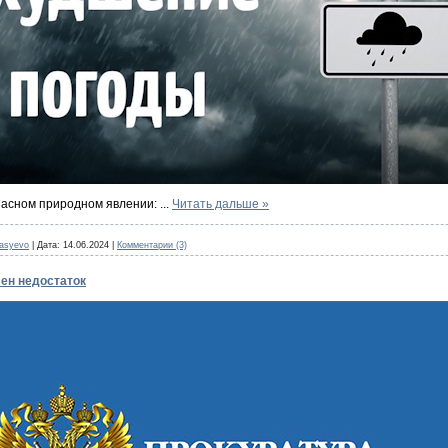
пасном природном явлении:
...
Читать дальше »
nasyevo
|
Дата:
14.06.2024
|
Комментарии (3)
ен недостаток