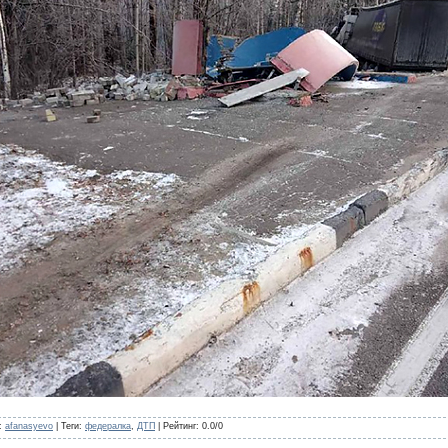
:
afanasyevo
|
Теги
:
федералка
,
ДТП
|
Рейтинг
:
0.0
/
0