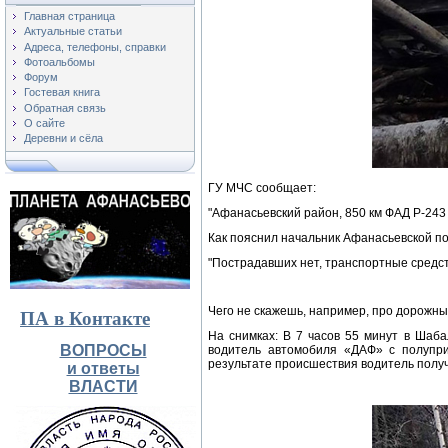
Главная страница
Актуальные статьи
Адреса, телефоны, справки
Фотоальбомы
Форум
Гостевая книга
Обратная связь
О сайте
Деревни и сёла
ГУ МЧС сообщает:
"Афанасьевский район, 850 км ФАД Р-24
Как пояснил начальник Афанасьевской пож
"Пострадавших нет, транспортные средс
Чего не скажешь, например, про дорожны
ПА в Контакте
На снимках: В 7 часов 55 минут в Шаб
ВОПРОСЫ
водитель автомобиля «ДАФ» с полупри
результате происшествия водитель полу
и ответы
ВЛАСТИ