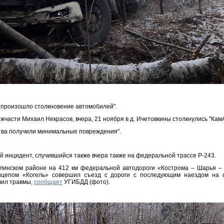
3 произошло столкновение автомобилей".
части Михаил Некрасов, вчера, 21 ноября в д. Ичетовкины столкнулись "КамА
тва получили минимальные повреждения".
й инцидент, случившийся также вчера также на федеральной трассе Р-243.
алинском районе на 412 км федеральной автодороги «Кострома – Шарья –
цепом «Когель» совершил съезд с дороги с последующим наездом на о
чил травмы,
сообщает
УГИБДД (фото).