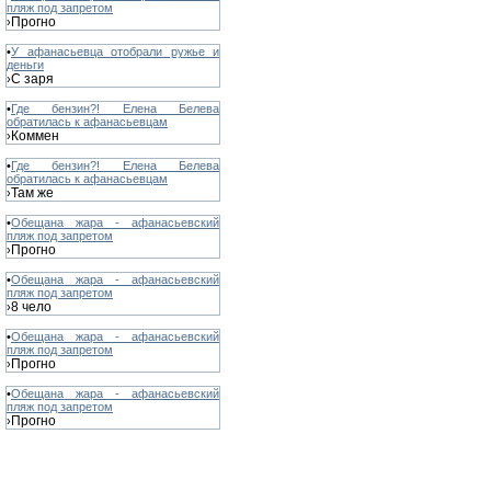
пляж под запретом
Прогно
›
•
У афанасьевца отобрали ружье и
деньги
С заря
›
•
Где бензин?! Елена Белева
обратилась к афанасьевцам
Коммен
›
•
Где бензин?! Елена Белева
обратилась к афанасьевцам
Там же
›
•
Обещана жара - афанасьевский
пляж под запретом
Прогно
›
•
Обещана жара - афанасьевский
пляж под запретом
8 чело
›
•
Обещана жара - афанасьевский
пляж под запретом
Прогно
›
•
Обещана жара - афанасьевский
пляж под запретом
Прогно
›