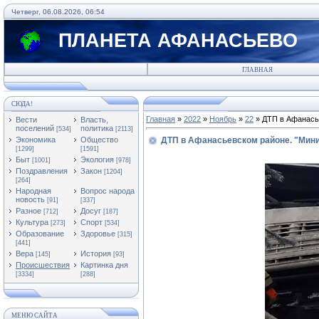
Четверг, 06.08.2026, 06:54
ПЛАНЕТА АФАНАСЬЕВО
ГЛАВНАЯ
СЮДА!
Главная
»
2022
»
Ноябрь
»
22
» ДТП в Афанась
Вести
Власть,
поселений
политика
[534]
[2113]
Экономика
Общество
ДТП в Афанасьевском районе. "Мин
[1299]
[1591]
Быт
Экология
[1001]
[978]
Поздравления
Закон
[1204]
[264]
Народная
Вопрос народа
новость
[91]
[337]
Разное
Досуг
[712]
[187]
Культура
Спорт
[273]
[534]
Образование
Здоровье
[315]
[441]
Вера
История
[145]
[93]
Происшествия
Картинка дня
[3334]
[288]
МЕНЮ САЙТА