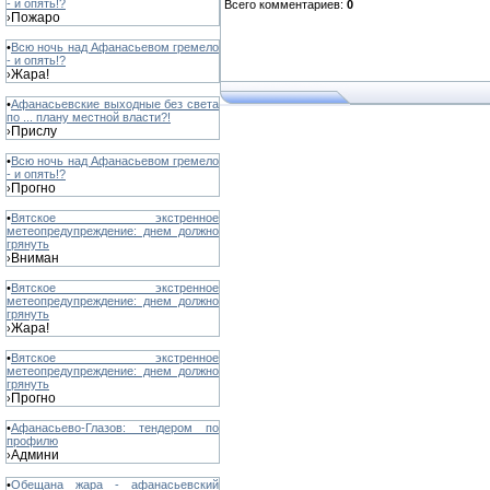
- и опять!?
Всего комментариев
:
0
Пожаро
›
•
Всю ночь над Афанасьевом гремело
- и опять!?
Жара!
›
•
Афанасьевские выходные без света
по ... плану местной власти?!
Прислу
›
•
Всю ночь над Афанасьевом гремело
- и опять!?
Прогно
›
•
Вятское экстренное
метеопредупреждение: днем должно
грянуть
Вниман
›
•
Вятское экстренное
метеопредупреждение: днем должно
грянуть
Жара!
›
•
Вятское экстренное
метеопредупреждение: днем должно
грянуть
Прогно
›
•
Афанасьево-Глазов: тендером по
профилю
Админи
›
•
Обещана жара - афанасьевский