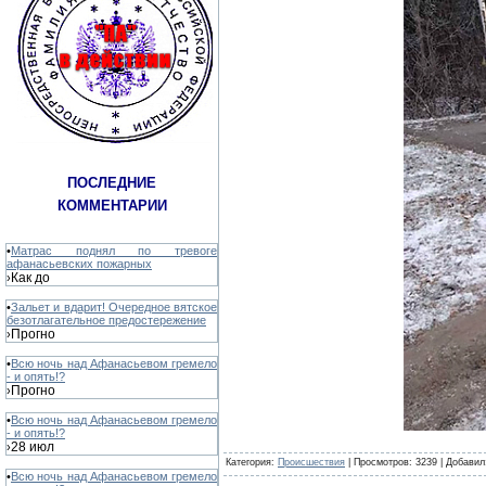
ПОСЛЕДНИЕ
КОММЕНТАРИИ
•
Матрас поднял по тревоге
афанасьевских пожарных
Как до
›
•
Зальет и вдарит! Очередное вятское
безотлагательное предостережение
Прогно
›
•
Всю ночь над Афанасьевом гремело
- и опять!?
Прогно
›
•
Всю ночь над Афанасьевом гремело
- и опять!?
28 июл
›
Категория
:
Происшествия
|
Просмотров
: 3239 |
Добавил
•
Всю ночь над Афанасьевом гремело