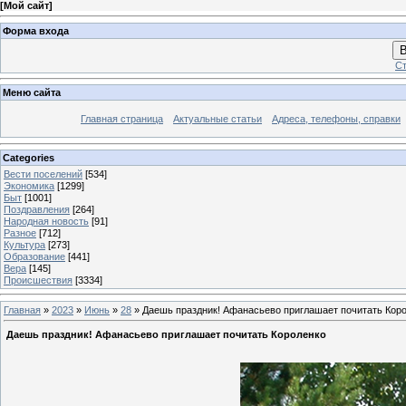
[
Мой сайт
]
Форма входа
В
Ст
Меню сайта
Главная страница
Актуальные статьи
Адреса, телефоны, справки
Categories
Вести поселений
[534]
Экономика
[1299]
Быт
[1001]
Поздравления
[264]
Народная новость
[91]
Разное
[712]
Культура
[273]
Образование
[441]
Вера
[145]
Происшествия
[3334]
Главная
»
2023
»
Июнь
»
28
» Даешь праздник! Афанасьево приглашает почитать Кор
Даешь праздник! Афанасьево приглашает почитать Короленко