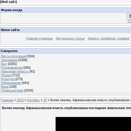
[
Мой сайт
]
Форма входа
В
Ст
Меню сайта
Главная страница
Актуальные статьи
Адреса, телефоны, справки
Categories
Вести поселений
[534]
Экономика
[1300]
Быт
[1001]
Поздравления
[264]
Народная новость
[91]
Разное
[712]
Культура
[273]
Образование
[441]
Вера
[145]
Происшествия
[3334]
Главная
»
2023
»
Октябрь
»
25
» Более некому. Афанасьевская власть опубликовала 
Более некому. Афанасьевская власть опубликовала последние земельные ло