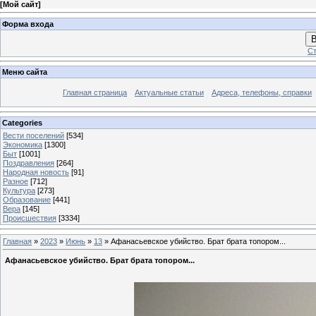
[
Мой сайт
]
Форма входа
В
Ст
Меню сайта
Главная страница
Актуальные статьи
Адреса, телефоны, справки
Categories
Вести поселений
[534]
Экономика
[1300]
Быт
[1001]
Поздравления
[264]
Народная новость
[91]
Разное
[712]
Культура
[273]
Образование
[441]
Вера
[145]
Происшествия
[3334]
Главная
»
2023
»
Июнь
»
13
» Афанасьевское убийство. Брат брата топором...
Афанасьевское убийство. Брат брата топором...