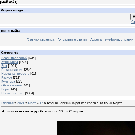
[
Мой сайт
]
Форма входа
В
Ст
Меню сайта
Главная страница
Актуальные статьи
Адреса, телефоны, справки
Categories
Вести поселений
[534]
Экономика
[1300]
Быт
[1001]
Поздравления
[264]
Народная новость
[91]
Разное
[712]
Культура
[273]
Образование
[441]
Вера
[145]
Происшествия
[3334]
Главная
»
2024
»
Март
»
17
» Афанасьевский округ без света с 18 по 20 марта
Афанасьевский округ без света с 18 по 20 марта