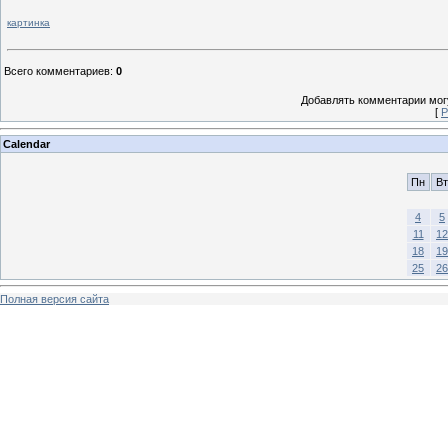
картинка
Всего комментариев
:
0
Добавлять комментарии могу
[
Р
Calendar
Пн
Вт
4
5
11
12
18
19
25
26
Полная версия сайта