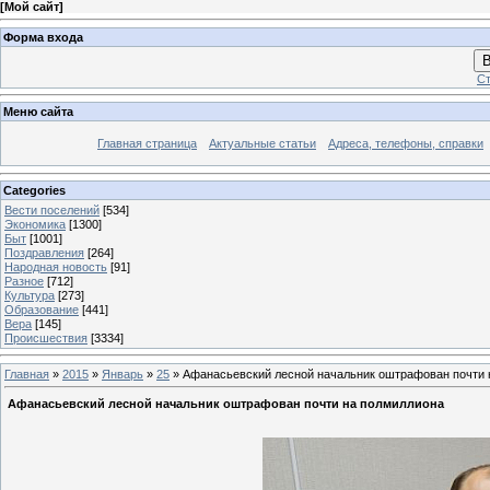
[
Мой сайт
]
Форма входа
В
Ст
Меню сайта
Главная страница
Актуальные статьи
Адреса, телефоны, справки
Categories
Вести поселений
[534]
Экономика
[1300]
Быт
[1001]
Поздравления
[264]
Народная новость
[91]
Разное
[712]
Культура
[273]
Образование
[441]
Вера
[145]
Происшествия
[3334]
Главная
»
2015
»
Январь
»
25
» Афанасьевский лесной начальник оштрафован почти 
Афанасьевский лесной начальник оштрафован почти на полмиллиона