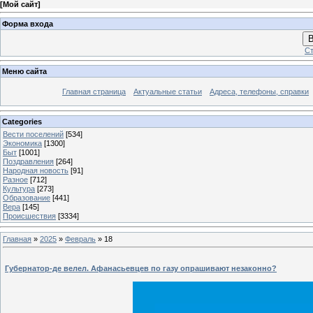
[
Мой сайт
]
Форма входа
В
Ст
Меню сайта
Главная страница
Актуальные статьи
Адреса, телефоны, справки
Categories
Вести поселений
[534]
Экономика
[1300]
Быт
[1001]
Поздравления
[264]
Народная новость
[91]
Разное
[712]
Культура
[273]
Образование
[441]
Вера
[145]
Происшествия
[3334]
Главная
»
2025
»
Февраль
»
18
Губернатор-де велел. Афанасьевцев по газу опрашивают незаконно?