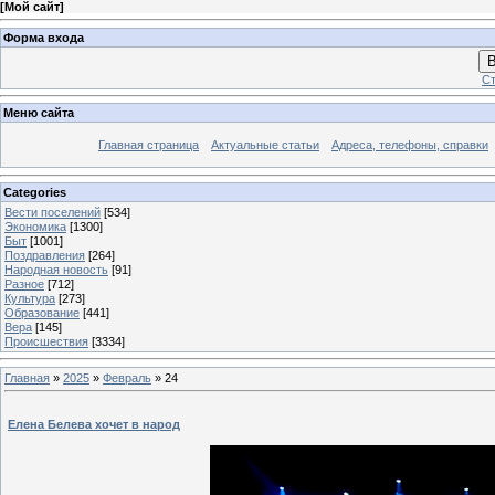
[
Мой сайт
]
Форма входа
В
Ст
Меню сайта
Главная страница
Актуальные статьи
Адреса, телефоны, справки
Categories
Вести поселений
[534]
Экономика
[1300]
Быт
[1001]
Поздравления
[264]
Народная новость
[91]
Разное
[712]
Культура
[273]
Образование
[441]
Вера
[145]
Происшествия
[3334]
Главная
»
2025
»
Февраль
»
24
Елена Белева хочет в народ