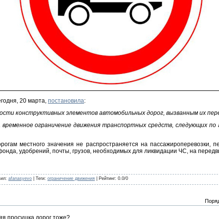
годня, 20 марта,
постановила
:
ности конструктивных элементов автомобильных дорог, вызванным их переу
да временное ограничение движения транспортных средств, следующих п
рогам местного значения не распространяется на пассажироперевозки, пе
 фонда, удобрений, почты, грузов, необходимых для ликвидации ЧС, на перед
вил
:
afanasyevo
|
Теги
:
ограничение движения
|
Рейтинг
:
0.0
/
0
Поря
яя просушка дорог тоже?