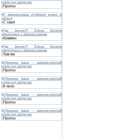
пляж под запретом
Прогно
›
•
У афанасьевца отобрали ружье и
деньги
С заря
›
•
Где бензин?! Елена Белева
обратилась к афанасьевцам
Коммен
›
•
Где бензин?! Елена Белева
обратилась к афанасьевцам
Там же
›
•
Обещана жара - афанасьевский
пляж под запретом
Прогно
›
•
Обещана жара - афанасьевский
пляж под запретом
8 чело
›
•
Обещана жара - афанасьевский
пляж под запретом
Прогно
›
•
Обещана жара - афанасьевский
пляж под запретом
Прогно
›