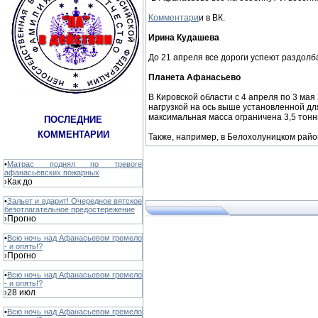
Комментари
и в ВК.
Ирина Кудашева
До 21 апреля все дороги успеют раздолб
Планета Афанасьево
В Кировской области с 4 апреля по 3 ма
нагрузкой на ось выше установленной для 
максимальная масса ограничена 3,5 тон
ПОСЛЕДНИЕ
КОММЕНТАРИИ
Также, например, в Белохолуницком район
•
Матрас поднял по тревоге
афанасьевских пожарных
Как до
›
•
Зальет и вдарит! Очередное вятское
безотлагательное предостережение
Прогно
›
•
Всю ночь над Афанасьевом гремело
- и опять!?
Прогно
›
•
Всю ночь над Афанасьевом гремело
- и опять!?
28 июл
›
•
Всю ночь над Афанасьевом гремело