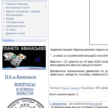
Главная страница
Актуальные статьи
Адреса, телефоны, справки
Фотоальбомы
Форум
Гостевая книга
Обратная связь
О сайте
Деревни и сёла
Администрация Афанасьевского округа се
"
в связи со снижением несущей способ
...
Ввести с 21 апреля по 20 мая 2026 го
максимальной массой свыше 8 тонн
".
Временное ограничение движения по до
животных, лекарств, топлива, семенного
ПА в Контакте
ВОПРОСЫ
и ответы
Категория
:
Власть, политика
|
Просмотров
: 1002 |
Доба
ВЛАСТИ
Всего комментариев
:
1
1
afanasyevo
[
Материал
]
(20.03.2026 20:14)
В Афанасьеве всё на особину? И весенн