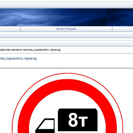
РЕГИСТРАЦИЯ
орогам велено месяц ущемлять проезд
яц ущемлять проезд