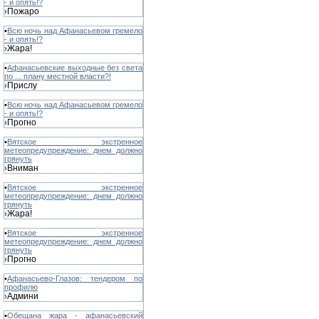
- и опять!?
Пожаро
›
•
Всю ночь над Афанасьевом гремело
- и опять!?
Жара!
›
•
Афанасьевские выходные без света
по ... плану местной власти?!
Прислу
›
•
Всю ночь над Афанасьевом гремело
- и опять!?
Прогно
›
•
Вятское экстренное
метеопредупреждение: днем должно
грянуть
Вниман
›
•
Вятское экстренное
метеопредупреждение: днем должно
грянуть
Жара!
›
•
Вятское экстренное
метеопредупреждение: днем должно
грянуть
Прогно
›
•
Афанасьево-Глазов: тендером по
профилю
Админи
›
•
Обещана жара - афанасьевский