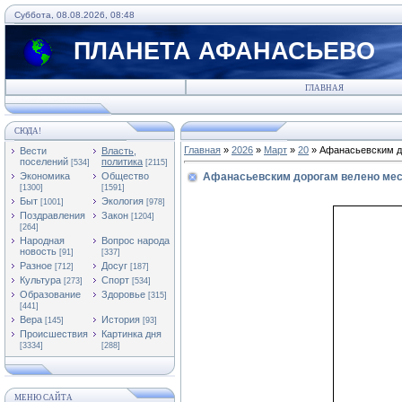
Суббота, 08.08.2026, 08:48
ПЛАНЕТА АФАНАСЬЕВО
ГЛАВНАЯ
СЮДА!
Главная
»
2026
»
Март
»
20
» Афанасьевским д
Вести
Власть,
поселений
политика
[534]
[2115]
Экономика
Общество
Афанасьевским дорогам велено мес
[1300]
[1591]
Быт
Экология
[1001]
[978]
Поздравления
Закон
[1204]
[264]
Народная
Вопрос народа
новость
[91]
[337]
Разное
Досуг
[712]
[187]
Культура
Спорт
[273]
[534]
Образование
Здоровье
[315]
[441]
Вера
История
[145]
[93]
Происшествия
Картинка дня
[3334]
[288]
МЕНЮ САЙТА