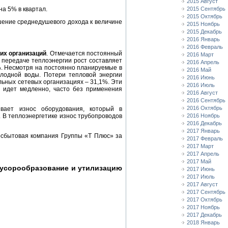
2015 Август
на 5% в квартал.
2015 Сентябрь
2015 Октябрь
шение среднедушевого дохода к величине
2015 Ноябрь
2015 Декабрь
2016 Январь
2016 Февраль
их организаций
. Отмечается постоянный
2016 Март
 передаче теплоэнергии рост составляет
2016 Апрель
2%. Несмотря на постоянно планируемые в
2016 Май
олодной воды. Потери тепловой энергии
2016 Июнь
льных сетевых организациях – 31,1%. Эти
2016 Июль
 идет медленно, часто без применения
2016 Август
2016 Сентябрь
2016 Октябрь
вает износ оборудования, который в
 В теплоэнергетике износ трубопроводов
2016 Ноябрь
2016 Декабрь
2017 Январь
осбытовая компания Группы «Т Плюс» за
2017 Февраль
2017 Март
2017 Апрель
2017 Май
 мусорообразование и утилизацию
2017 Июнь
2017 Июль
2017 Август
2017 Сентябрь
2017 Октябрь
2017 Ноябрь
2017 Декабрь
2018 Январь