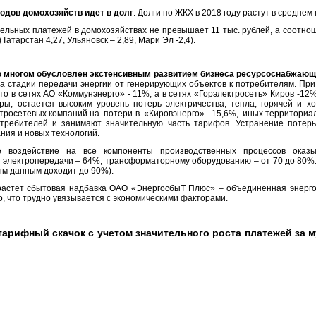
одов домохозяйств идет в долг
. Долги по ЖКХ в 2018 году растут в среднем 
тельных платежей в домохозяйствах не превышает 11 тыс. рублей, а соотно
атарстан 4,27, Ульяновск – 2,89, Мари Эл -2,4).
о многом обусловлен экстенсивным развитием бизнеса ресурсоснабжающ
на стадии передачи энергии от генерирующих объектов к потребителям. При
 что в сетях АО «Коммунэнерго» - 11%, а в сетях «Горэлектросеть» Киров -1
ы, остается высоким уровень потерь электричества, тепла, горячей и х
ктросетевых компаний на потери в «Кировэнерго» - 15,6%, иных территориа
отребителей и занимают значительную часть тарифов. Устранение потерь
ния и новых технологий.
воздействие на все компоненты производственных процессов оказы
м электропередачи – 64%, трансформаторному оборудованию – от 70 до 80%.
ым данным доходит до 90%).
растет сбытовая надбавка ОАО «ЭнергосбыТ Плюс» – объединенная энерг
о, что трудно увязывается с экономическими факторами.
тарифный скачок с учетом значительного роста платежей за