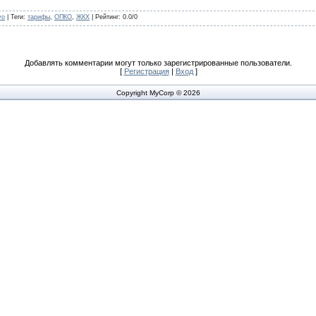
vo
|
Теги
:
тарифы
,
ОПКО
,
ЖКХ
|
Рейтинг
:
0.0
/
0
Добавлять комментарии могут только зарегистрированные пользователи.
[
Регистрация
|
Вход
]
Copyright MyCorp © 2026