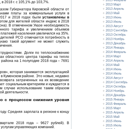
2013 Февраль
в 2018 г. с 105,1% до 103,7%.
2013 Март
2013 Апрель
казом Губернатора Кировской области от
анами платы за коммунальные услуги в
2013 Май
 2017 и 2018 годах были
установлены в
2013 Июнь
этом для жителей области индекс в 2018
2013 Июль
иона). В отмеченном Указе необходимость
2013 Август
анного тарифа и увеличением объемов
2013 Сентябрь
та платежей населения увеличился на 35%.
2013 Октябрь
одителей РСО отмечается потребность в
2013 Ноябрь
нако такой аргумент не может служить
2013 Декабрь
ичения.
2014 Январь
2014 Февраль
 трудностями. Долги по теплоснабжению
2014 Март
мах областного центра тарифы на тепло
 района на 1 полугодие 2018 года – 7691
2014 Апрель
2014 Май
2014 Июнь
ров», которая занимается эксплуатацией
2014 Июль
и в Куменском районе. Это новые, недавно
2014 Август
 возврата затраченных на их возведение
2014 Сентябрь
чает социальным критериям и нуждается в
2014 Октябрь
ом случае использование таким образом
2014 Ноябрь
ой деятельности.
2014 Декабрь
о с процессом снижения уровня
2015 Январь
2015 Февраль
2015 Март
оду. Средняя зарплата в регионе к концу
2015 Апрель
2015 Май
2015 Июнь
вартале 2018 года – 9627 рублей). В
2015 Июль
и услугам управляющих компаний.