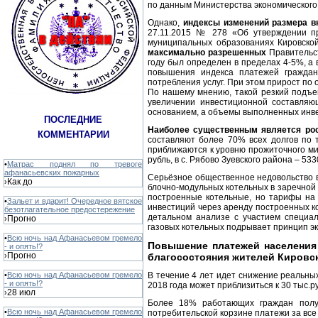
по данным Министерства экономического р
Однако,
индексы изменений размера в
27.11.2015 № 278 «Об утверждении пр
муниципальных образованиях Кировской
максимально разрешенных
Правительс
году был определен в пределах 4-5%, а 
повышения индекса платежей граждан
потребления услуг. При этом прирост по 
По нашему мнению, такой резкий подъе
увеличении инвестиционной составляю
основанием, а объемы выполненных инве
ПОСЛЕДНИЕ
Наиболее существенным является рос
КОММЕНТАРИИ
составляют более 70% всех долгов по 
приближаются к уровню прожиточного мин
рубль, в с. Рябово Зуевского района – 53
•
Матрас поднял по тревоге
афанасьевских пожарных
Серьёзное общественное недовольство в
Как до
›
блочно-модульных котельных в заречной ч
построенные котельные, но тарифы на т
•
Зальет и вдарит! Очередное вятское
инвестиций через аренду построенных ко
безотлагательное предостережение
детальном анализе с участием специал
Прогно
›
газовых котельных подрывает принцип э
•
Всю ночь над Афанасьевом гремело
Повышение платежей населения
- и опять!?
Прогно
›
благосостояния жителей Кировс
•
Всю ночь над Афанасьевом гремело
В течение 4 лет идет снижение реальных
- и опять!?
2018 года может приблизиться к 30 тыс.р
28 июл
›
Более 18% работающих граждан получ
•
Всю ночь над Афанасьевом гремело
потребительской корзине платежи за все