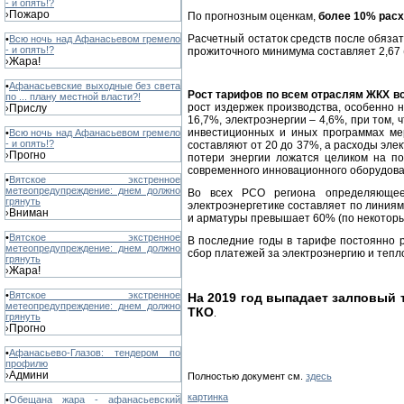
- и опять!?
Пожаро
›
По прогнозным оценкам,
более 10% расх
Расчетный остаток средств после обяза
•
Всю ночь над Афанасьевом гремело
- и опять!?
прожиточного минимума составляет 2,67 (Т
Жара!
›
•
Афанасьевские выходные без света
Рост тарифов по всем отраслям ЖКХ в
по ... плану местной власти?!
рост издержек производства, особенно 
Прислу
›
16,7%, электроэнергии – 4,6%, при том,
инвестиционных и иных программах мер
•
Всю ночь над Афанасьевом гремело
- и опять!?
составляют от 20 до 37%, а расходы эле
Прогно
›
потери энергии ложатся целиком на п
современного инновационного оборудова
•
Вятское экстренное
метеопредупреждение: днем должно
Во всех РСО региона определяющее 
грянуть
электроэнергетике составляет по линия
Вниман
›
и арматуры превышает 60% (по некотор
•
Вятское экстренное
В последние годы в тарифе постоянно 
метеопредупреждение: днем должно
сбор платежей за электроэнергию и тепл
грянуть
Жара!
›
•
Вятское экстренное
На 2019 год выпадает залповый 
метеопредупреждение: днем должно
ТКО
.
грянуть
Прогно
›
•
Афанасьево-Глазов: тендером по
профилю
Админи
›
Полностью документ см.
здесь
картинка
•
Обещана жара - афанасьевский