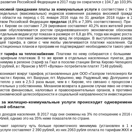
азвития Российской Федерации в 2017 году он сократился с 104,7 до 103,9%, 
носимой гражданами платы за коммунальные услуги
в соответствии с У
едельных (максимальных) индексов изменения размера вносимой гражд
 области на период с 01 января 2016 года по 31 декабря 2018 года» в
твом Российской Федерации
пределах
(4,8% и 7,39% соответственно). При 
в г. Кирове он составил 7,29 (кировчане составляют 40,2% всех жителей рег
ами обусловливается ростом средневзвешенного экономически обоснов
отдельным видам услуг показан в размере от 6,8 до 8%, тогда как индекс рос
м уровня платежей экономически вряд ли оправдан. В выступлениях руков
щей тарифа, в связи с чем якобы увеличиваются платежи населения. Од
стиционных планов и программ не подтверждают необходимости такого увел
т тарифа на теплоснабжение
. Платежи по нему собираются с большими
тарифным платежам. В то же время в отдельных населенных пунктах, до
имума в регионе (тариф за Гкал в поселке станции Вятка Кирово-Чепецкого
30 рублей, в г. Яранске у МУП «Вулкан» потребители платят 7148 рублей).
озникает вокруг тарифов, установленных для ООО «Газпром теплоэнерго Ки
асти г. Кирова, пгт. Вахруши, пгт. Мурыгино, мкр. Радужный, мкр. Долгушино 
епло у них в 2,5-3 раза выше, чем в г. Кирове, что связано с процессом
тельных у собственника. Механизм возврата в данном случае явно не отве
истов финансовых, налоговых и правоохранительных органов, в противн
кономической целесообразности и социальной направленности инвестиционн
 за жилищно-коммунальные услуги происходит одновременн
кой области
.
 доходов населения. В 2017 году они снижены на 3% по отношению к 2016 г
ублей, однако это на 35% ниже показателя по стране.
ают зарплату чуть больше прожиточного минимума (установлен в 1 к
 услуги составляют 2 390 рублей, из них 2063 рубля оплата по тарифам ЖКХ 