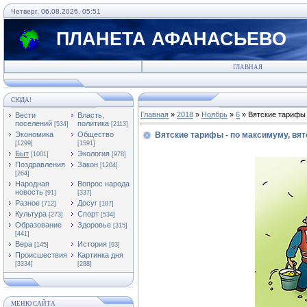
Четверг, 06.08.2026, 05:51
ПЛАНЕТА АФАНАСЬЕВО
ГЛАВНАЯ
СЮДА!
Главная
»
2018
»
Ноябрь
»
6
» Вятские тарифы 
Вести
Власть,
поселений
политика
[534]
[2113]
Экономика
Общество
Вятские тарифы - по максимуму, вят
[1299]
[1591]
Быт
Экология
[1001]
[978]
Поздравления
Закон
[1204]
[264]
Народная
Вопрос народа
новость
[91]
[337]
Разное
Досуг
[712]
[187]
Культура
Спорт
[273]
[534]
Образование
Здоровье
[315]
[441]
Вера
История
[145]
[93]
Происшествия
Картинка дня
[3334]
[288]
МЕНЮ САЙТА