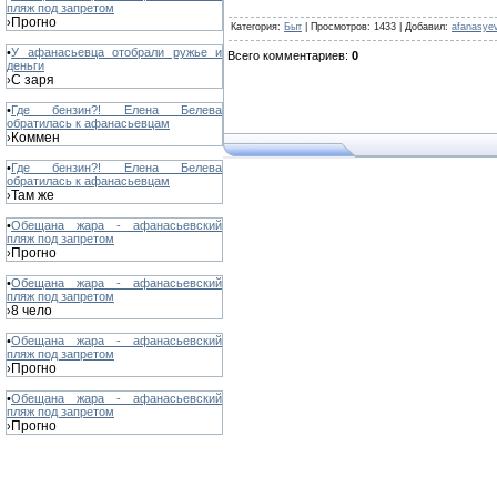
пляж под запретом
Прогно
›
Категория
:
Быт
|
Просмотров
: 1433 |
Добавил
:
afanasye
•
У афанасьевца отобрали ружье и
Всего комментариев
:
0
деньги
С заря
›
•
Где бензин?! Елена Белева
обратилась к афанасьевцам
Коммен
›
•
Где бензин?! Елена Белева
обратилась к афанасьевцам
Там же
›
•
Обещана жара - афанасьевский
пляж под запретом
Прогно
›
•
Обещана жара - афанасьевский
пляж под запретом
8 чело
›
•
Обещана жара - афанасьевский
пляж под запретом
Прогно
›
•
Обещана жара - афанасьевский
пляж под запретом
Прогно
›