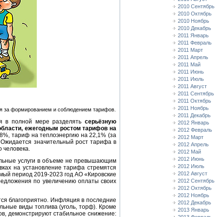
2010 Сентябрь
2010 Октябрь
2010 Ноябрь
2010 Декабрь
2011 Январь
2011 Февраль
2011 Март
2011 Апрель
2011 Май
2011 Июнь
2011 Июль
2011 Август
2011 Сентябрь
2011 Октябрь
2011 Ноябрь
ля за формированием и соблюдением тарифов.
2011 Декабрь
ия в полной мере разделять
серьёзную
2012 Январь
области, ежегодным ростом тарифов на
2012 Февраль
,8%, тариф на теплоэнергию на 22,1% (за
2012 Март
. Ожидается значительный рост тарифа в
2012 Апрель
о человека.
2012 Май
2012 Июнь
ьные услуги в объеме не превышающим
2012 Июль
вках на установление тарифа стремятся
2012 Август
емый период 2019-2023 год АО «Кировские
редложения по увеличению оплаты своих
2012 Сентябрь
2012 Октябрь
2012 Ноябрь
ются благоприятно. Инфляция в последние
2012 Декабрь
льные виды топлива (уголь, торф). Кроме
2013 Январь
ов, демонстрируют стабильное снижение: