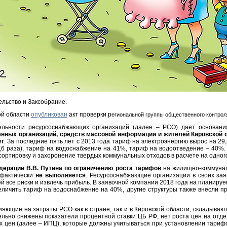
льство и Заксобрание.
ой области
опубликован
акт проверки р
егиональной группы общественного контро
ельности ресурсоснабжающих организаций (далее – РСО) дает основан
нных организаций, средств массовой информации и жителей Кировской 
уг
. За последние пять лет с 2013 года тариф на электроэнергию вырос на 29
2,6 раза), тариф на водоснабжение на 41%, тариф на водоотведение – 40%
сортировку и захоронение твердых коммунальных отходов в расчете на одног
дерации В.В. Путина по ограничению роста тарифов
на жилищно-коммунал
 фактически
не выполняется
. Ресурсоснабжающие организации в своих зая
 все риски и извлечь прибыль. В заявочной компании 2018 года на планиру
личить тариф на водоснабжение на 40%, другие структуры также внесли п
лияющие на затраты РСО как в стране, так и в Кировской области, складыва
ельно снижены показатели процентной ставки ЦБ РФ, нет роста цен на отде
их цен (далее – ИПЦ), которые должны учитываться при установлении тариф