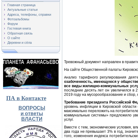
Главная страница
Актуальные статьи
Адреса, телефоны, справки
Фотоальбомы
Форум
Гостевая книга
Обратная связь
О сайте
Деревни и сёла
Тревожный документ направлен в правите
На сайте Общественной палаты Кировск
нализ тарифного регулирования деят
А
озабоченность, имеющуюся у обществе
все виды жилищно-коммунальных усл
последние десять лет он увеличился в 
2019 году на мусорообразование и сбор, 
ПА в Контакте
Требование президента Российской Фе
уровень инфляции в Кировской области
ВОПРОСЫ
максимально переложить на потребителей
и ответы
коммунальные системы» предложило уве
ВЛАСТИ
услуг.
Вместе с тем, экономические условия, в
два года не превышает 3% в год, значит
того, изменения индекса потребительск