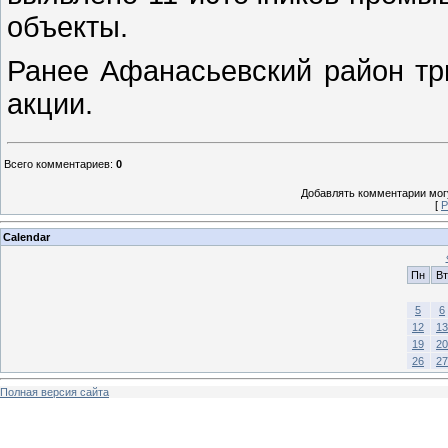
объекты.
Ранее Афанасьевский район тр
акции.
Всего комментариев
:
0
Добавлять комментарии могу
[
Р
Calendar
Пн
Вт
5
6
12
13
19
20
26
27
Полная версия сайта