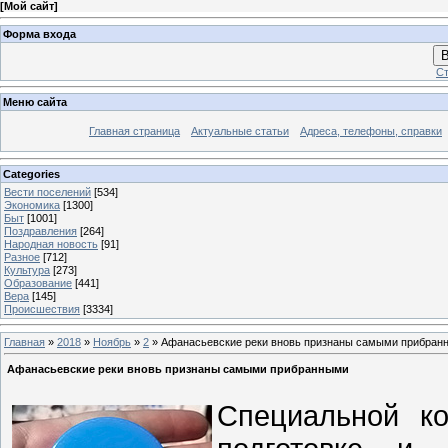
[
Мой сайт
]
Форма входа
В
Ст
Меню сайта
Главная страница
Актуальные статьи
Адреса, телефоны, справки
Categories
Вести поселений
[534]
Экономика
[1300]
Быт
[1001]
Поздравления
[264]
Народная новость
[91]
Разное
[712]
Культура
[273]
Образование
[441]
Вера
[145]
Происшествия
[3334]
Главная
»
2018
»
Ноябрь
»
2
» Афанасьевские реки вновь признаны самыми прибран
Афанасьевские реки вновь признаны самыми прибранными
Специальной ко