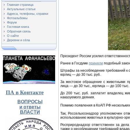
Главная страница
Актуальные статьи
Адреса, телефоны, справки
Фотоальбомы
Форум
Гостевая книга
Обратная связь
О сайте
Деревни и сёла
Президент России усилил ответственнос
Ранее в Госдуме
приняли
подобный закон
Штрафы за несоблюдение требований к со
юрлиц — до 30 тыс. руб.
За жестокое обращение с животными пр
лица — до 30 тыс., юрлица — до 100 тыс. 
ПА в Контакте
До 200 тыс. руб. заплатит владелец жи
наказуемого деяния.
ВОПРОСЫ
Помимо появления в КоАП РФ нескольких
и ответы
ВЛАСТИ
Так, Россельхознадзор уполномочен от
использованию животных в культурно-зр
Росприроднадзор ответственен за дела
также о несоблюдении требований владе