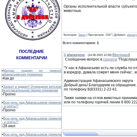
Органы исполнительной власти субъект
животные.
Категория
:
Закон
|
Просмотров
: 2347 |
Добавил
:
afanas
Всего комментариев
:
1
ПОСЛЕДНИЕ
1
afanasyevo
[
Материал
]
(14.06.2023 12:00)
КОММЕНТАРИИ
Сообщение-вопрос в
соцсети
"Подслуша
"У нас в Афанасьево есть ли служба по о
•
Матрас поднял по тревоге
в коридор, думала сожрет меня сейчас , ко
афанасьевских пожарных
Как до
›
Администрация Афанасьевского округа
Добрый день! Благодарим за обращение.
•
Зальет и вдарит! Очередное вятское
по телефону 8(83331) 2-22-61.
безотлагательное предостережение
Прогно
›
Также заявки на отлов животных приним
или по телефону горячей линии 8 800 22
•
Всю ночь над Афанасьевом гремело
- и опять!?
Прогно
›
•
Всю ночь над Афанасьевом гремело
- и опять!?
28 июл
›
•
Всю ночь над Афанасьевом гремело