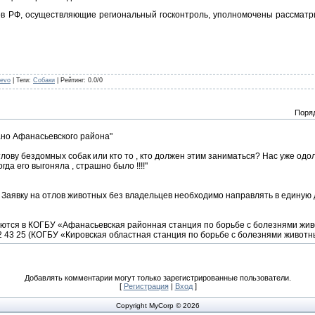
ов РФ, осуществляющие региональный госконтроль, уполномочены рассматри
yevo
|
Теги
:
Собаки
|
Рейтинг
:
0.0
/
0
Поря
но Афанасьевского района"
тлову бездомных собак или кто то , кто должен этим заниматься? Нас уже одо
гда его выгоняла , страшно было !!!!"
 Заявку на отлов животных без владельцев необходимо направлять в единую 
аются в КОГБУ «Афанасьевская районная станция по борьбе с болезнями жив
2 43 25 (КОГБУ «Кировская областная станция по борьбе с болезнями животн
Добавлять комментарии могут только зарегистрированные пользователи.
[
Регистрация
|
Вход
]
Copyright MyCorp © 2026