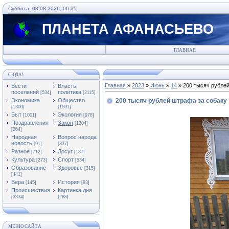
Суббота, 08.08.2026, 06:35
ПЛАНЕТА АФАНАСЬЕВО
ГЛАВНАЯ
СЮДА!
Главная
»
2023
»
Июнь
»
14
» 200 тысяч рубле
Вести
Власть,
поселений
политика
[534]
[2115]
Экономика
Общество
200 тысяч рублей штрафа за собаку
[1300]
[1591]
Быт
Экология
[1001]
[978]
Поздравления
Закон
[1204]
[264]
Народная
Вопрос народа
новость
[91]
[337]
Разное
Досуг
[712]
[187]
Культура
Спорт
[273]
[534]
Образование
Здоровье
[315]
[441]
Вера
История
[145]
[93]
Происшествия
Картинка дня
[3334]
[288]
МЕНЮ САЙТА