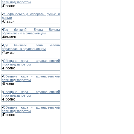
пляж под запретом
Прогно
›
•
У афанасьевца отобрали ружье и
деньги
С заря
›
•
Где бензин?! Елена Белева
обратилась к афанасьевцам
Коммен
›
•
Где бензин?! Елена Белева
обратилась к афанасьевцам
Там же
›
•
Обещана жара - афанасьевский
пляж под запретом
Прогно
›
•
Обещана жара - афанасьевский
пляж под запретом
8 чело
›
•
Обещана жара - афанасьевский
пляж под запретом
Прогно
›
•
Обещана жара - афанасьевский
пляж под запретом
Прогно
›