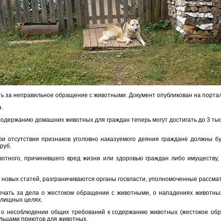
ть за неправильное обращение с животными. Документ опубликован на порт
.
держанию домашних животных для граждан теперь могут достигать до 3 тыс.
и отсутствии признаков уголовно наказуемого деяния граждане должны бу
руб.
вотного, причинившего вред жизни или здоровью граждан либо имуществу, 
 новых статей, разграничиваются органы госвласти, уполномоченные рассма
вечать за дела о жестоком обращении с животными, о нападениях животных
елищных целях.
 о несоблюдении общих требований к содержанию животных (жестокое обр
льцами приютов для животных.