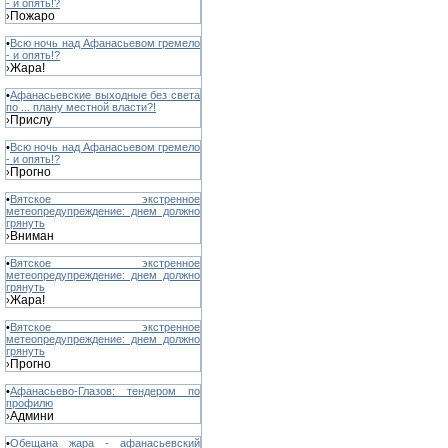
- и опять!?
Пожаро
›
•
Всю ночь над Афанасьевом гремело
- и опять!?
Жара!
›
•
Афанасьевские выходные без света
по ... плану местной власти?!
Прислу
›
•
Всю ночь над Афанасьевом гремело
- и опять!?
Прогно
›
•
Вятское экстренное
метеопредупреждение: днем должно
грянуть
Вниман
›
•
Вятское экстренное
метеопредупреждение: днем должно
грянуть
Жара!
›
•
Вятское экстренное
метеопредупреждение: днем должно
грянуть
Прогно
›
•
Афанасьево-Глазов: тендером по
профилю
Админи
›
•
Обещана жара - афанасьевский