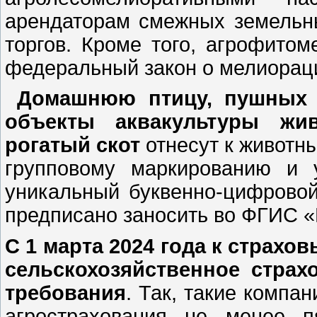
арендаторам смежных земельны
торгов. Кроме того, агрофито
федеральный закон о мелиорац
Домашнюю птицу, пушных з
объекты аквакультуры жив
рогатый скот
отнесут к животн
групповому маркированию и 
уникальный буквенно-цифрово
предписано заносить во ФГИС 
С 1 марта 2024 года к страх
сельскохозяйственное страх
требования
. Так, такие компа
агрострахования не менее п