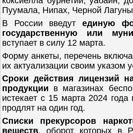
коксиелла бурнетии, уабаин, д
Пуумала, Нипах, Черной Лагуны,
В России введут
единую фо
государственную или мун
вступает в силу 12 марта.
Форму анкеты, перечень включа
их актуализации своим указом у
Сроки действия лицензий н
продукции
в магазинах беспо
истекает с 15 марта 2024 года 
продлят на один год.
Списки прекурсоров наркот
веществ
, оборот которых в 