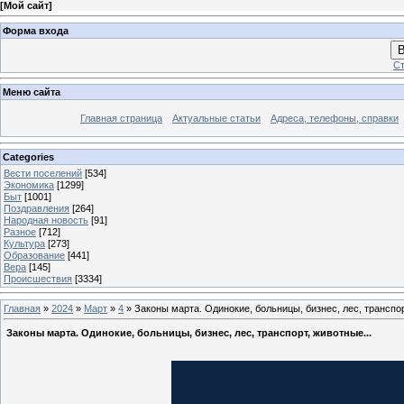
[
Мой сайт
]
Форма входа
В
Ст
Меню сайта
Главная страница
Актуальные статьи
Адреса, телефоны, справки
Categories
Вести поселений
[534]
Экономика
[1299]
Быт
[1001]
Поздравления
[264]
Народная новость
[91]
Разное
[712]
Культура
[273]
Образование
[441]
Вера
[145]
Происшествия
[3334]
Главная
»
2024
»
Март
»
4
» Законы марта. Одинокие, больницы, бизнес, лес, транспор
Законы марта. Одинокие, больницы, бизнес, лес, транспорт, животные...