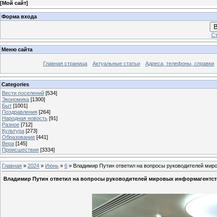
[
Мой сайт
]
Форма входа
В
Ст
Меню сайта
Главная страница
Актуальные статьи
Адреса, телефоны, справки
Categories
Вести поселений
[534]
Экономика
[1300]
Быт
[1001]
Поздравления
[264]
Народная новость
[91]
Разное
[712]
Культура
[273]
Образование
[441]
Вера
[145]
Происшествия
[3334]
Главная
»
2024
»
Июнь
»
6
» Владимир Путин ответил на вопросы руководителей мир
Владимир Путин ответил на вопросы руководителей мировых информагентст