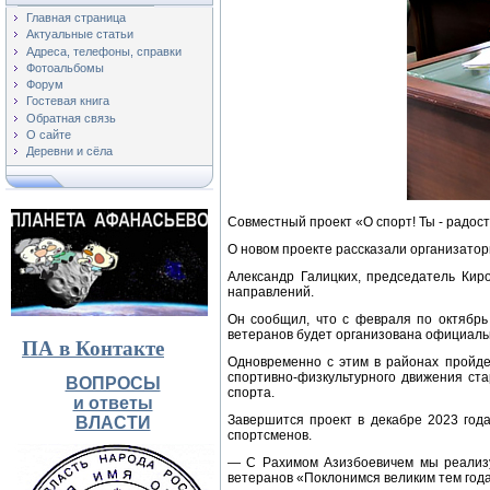
Главная страница
Актуальные статьи
Адреса, телефоны, справки
Фотоальбомы
Форум
Гостевая книга
Обратная связь
О сайте
Деревни и сёла
Совместный проект «О спорт! Ты - радос
О новом проекте рассказали организатор
Александр Галицких, председатель Киро
направлений.
Он сообщил, что с февраля по октябрь
ветеранов будет организована официаль
ПА в Контакте
Одновременно с этим в районах пройд
спортивно-физкультурного движения ст
ВОПРОСЫ
спорта.
и ответы
Завершится проект в декабре 2023 год
ВЛАСТИ
спортсменов.
— С Рахимом Азизбоевичем мы реализу
ветеранов «Поклонимся великим тем года