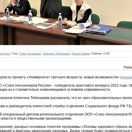
anasyevo
|
Теги
:
Совет ветеранов
,
Алевтина Тебенькова
,
Рахим Азимов
|
Рейтинг
:
0.0
/
0
Поря
ров по проекту «Университет третьего возраста: новые возможности»
прошл
 «Союз пенсионеров России» - победитель грантового конкурса 2022 года. 
ации их к стремительно изменяющимся условиям современности.
еранов Алевтина Тебенькова рассказала, что из трех образовательных прог
ова и руководитель клиентской службы отделения Социального фонда РФ Т.Б
й специальный диплом регионального отделения ООО «Союз пенсионеров Ро
и власти и общественными организациями.
терапевт, раскрыл основные понятия программы «Основы здорового образа ж
еваний и факторы укрепления здоровья. Далее теория будет подкрепляться 