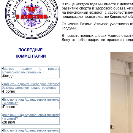
В конце каждого года мы вместе с депут
развитию спорта и здорового образа жиз
на пенсионный возраст, с удовольствием
поддержало правительство Кировской обл
От имени Рахима Азимова участников в
Госдумы.
В приветственных словах Азимов отмети
Депутат поблагодарил ветеранов за подд
ПОСЛЕДНИЕ
КОММЕНТАРИИ
•
Матрас поднял по тревоге
афанасьевских пожарных
Как до
›
•
Зальет и вдарит! Очередное вятское
безотлагательное предостережение
Прогно
›
•
Всю ночь над Афанасьевом гремело
- и опять!?
Прогно
›
•
Всю ночь над Афанасьевом гремело
- и опять!?
28 июл
›
•
Всю ночь над Афанасьевом гремело