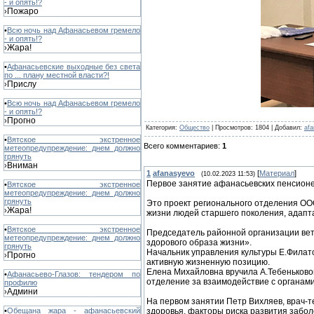
- и опять!?
Пожаро
›
•
Всю ночь над Афанасьевом гремело
- и опять!?
Жара!
›
•
Афанасьевские выходные без света
по ... плану местной власти?!
Прислу
›
•
Всю ночь над Афанасьевом гремело
- и опять!?
Прогно
›
Категория
:
Общество
|
Просмотров
: 1804 |
Добавил
:
af
•
Вятское экстренное
Всего комментариев
:
1
метеопредупреждение: днем должно
грянуть
Вниман
›
1
afanasyevo
[
Материал
]
(10.02.2023 11:53)
Первое занятие афанасьевских пенсионе
•
Вятское экстренное
метеопредупреждение: днем должно
грянуть
Это проект регионального отделения ООО
Жара!
›
жизни людей старшего поколения, адапт
•
Вятское экстренное
Председатель районной организации вет
метеопредупреждение: днем должно
здорового образа жизни».
грянуть
Начальник управления культуры Е.Филат
Прогно
›
активную жизненную позицию.
Елена Михайловна вручила А.Тебеньково
•
Афанасьево-Глазов: тендером по
отделение за взаимодействие с органам
профилю
Админи
›
На первом занятии Петр Вихляев, врач-
•
Обещана жара - афанасьевский
здоровья, факторы риска развития забол