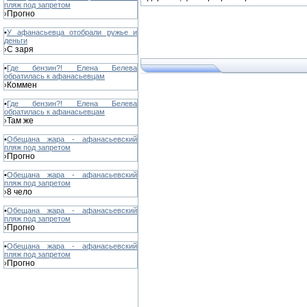
пляж под запретом
Прогно
›
•
У афанасьевца отобрали ружье и
деньги
С заря
›
•
Где бензин?! Елена Белева
обратилась к афанасьевцам
Коммен
›
•
Где бензин?! Елена Белева
обратилась к афанасьевцам
Там же
›
•
Обещана жара - афанасьевский
пляж под запретом
Прогно
›
•
Обещана жара - афанасьевский
пляж под запретом
8 чело
›
•
Обещана жара - афанасьевский
пляж под запретом
Прогно
›
•
Обещана жара - афанасьевский
пляж под запретом
Прогно
›