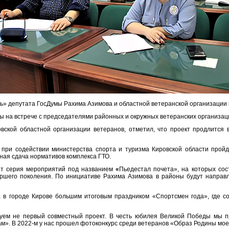
ть» депутата ГосДумы Рахима Азимова и областной ветеранской организации 
ы на встрече с председателями районных и окружных ветеранских организац
вской областной организации ветеранов, отметил, что проект продлится в
 при содействии министерства спорта и туризма Кировской области прой
ная сдача нормативов комплекса ГТО.
ет серия мероприятий под названием
«
Пьедестал почета», на которых сос
аршего поколения. По инициативе Рахима Азимова в районы будут направл
а в городе Кирове большим итоговым праздником «Спортсмен года», где со
ем не первый совместный проект. В честь юбилея Великой Победы мы пр
м». В 2022-м у нас прошел фотоконкурс среди ветеранов «Образ Родины мое