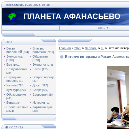
Понедельник, 10.08.2026, 05:46
ПЛАНЕТА АФАНАСЬЕВО
ГЛАВНАЯ
СЮДА!
Главная
»
2023
»
Февраль
»
10
» Вятские ветер
Вести
Власть,
поселений
политика
[534]
[2115]
Экономика
Общество
Вятские ветераны и Рахим Азимов в
[1300]
[1591]
Быт
Экология
[1001]
[978]
Поздравления
Закон
[1204]
[264]
Народная
Вопрос народа
новость
[91]
[337]
Разное
Досуг
[712]
[187]
Культура
Спорт
[273]
[534]
Образование
Здоровье
[315]
[441]
Вера
История
[145]
[93]
Происшествия
Картинка дня
[3334]
[288]
МЕНЮ САЙТА