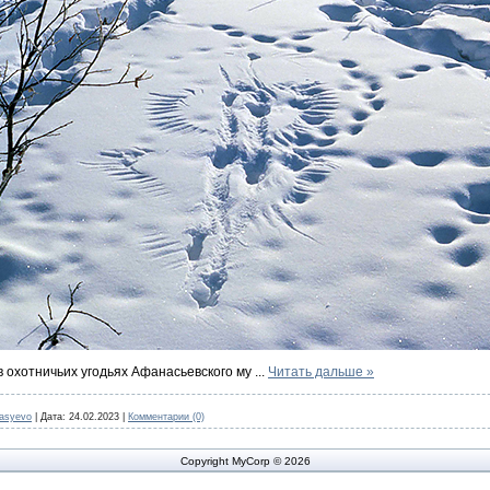
 охотничьих угодьях Афанасьевского му
...
Читать дальше »
nasyevo
|
Дата:
24.02.2023
|
Комментарии (0)
Copyright MyCorp © 2026