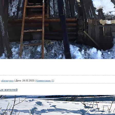
:
afanasyevo
|
Дата:
24.02.2023
|
Комментарии (1)
ных жителей