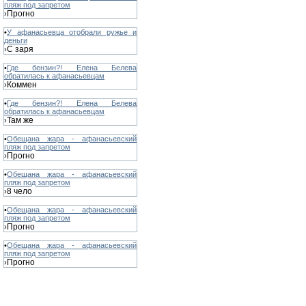
пляж под запретом
Прогно
›
•
У афанасьевца отобрали ружье и
деньги
С заря
›
•
Где бензин?! Елена Белева
обратилась к афанасьевцам
Коммен
›
•
Где бензин?! Елена Белева
обратилась к афанасьевцам
Там же
›
•
Обещана жара - афанасьевский
пляж под запретом
Прогно
›
•
Обещана жара - афанасьевский
пляж под запретом
8 чело
›
•
Обещана жара - афанасьевский
пляж под запретом
Прогно
›
•
Обещана жара - афанасьевский
пляж под запретом
Прогно
›