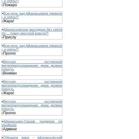
- и опять!?
Пожаро
›
•
Всю ночь над Афанасьевом гремело
- и опять!?
Жара!
›
•
Афанасьевские выходные без света
по ... плану местной власти?!
Прислу
›
•
Всю ночь над Афанасьевом гремело
- и опять!?
Прогно
›
•
Вятское экстренное
метеопредупреждение: днем должно
грянуть
Вниман
›
•
Вятское экстренное
метеопредупреждение: днем должно
грянуть
Жара!
›
•
Вятское экстренное
метеопредупреждение: днем должно
грянуть
Прогно
›
•
Афанасьево-Глазов: тендером по
профилю
Админи
›
•
Обещана жара - афанасьевский