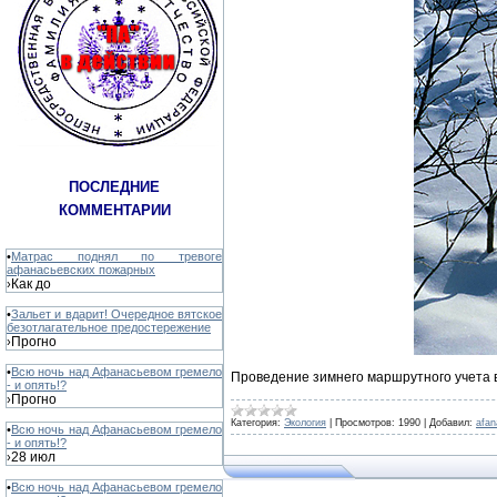
ПОСЛЕДНИЕ
КОММЕНТАРИИ
•
Матрас поднял по тревоге
афанасьевских пожарных
Как до
›
•
Зальет и вдарит! Очередное вятское
безотлагательное предостережение
Прогно
›
•
Всю ночь над Афанасьевом гремело
Проведение зимнего маршрутного учета в
- и опять!?
Прогно
›
Категория:
Экология
|
Просмотров:
1990
|
Добавил:
afa
•
Всю ночь над Афанасьевом гремело
- и опять!?
28 июл
›
•
Всю ночь над Афанасьевом гремело