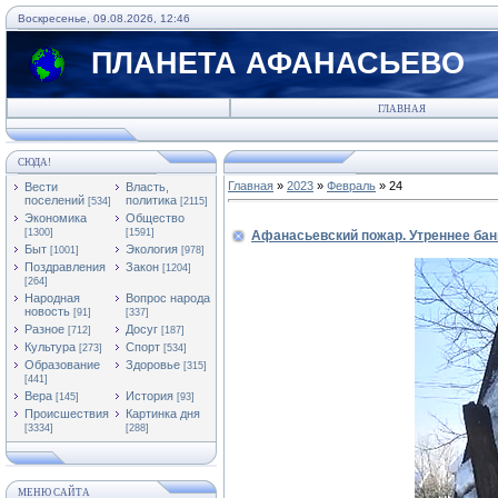
Воскресенье, 09.08.2026, 12:46
ПЛАНЕТА АФАНАСЬЕВО
ГЛАВНАЯ
СЮДА!
Главная
»
2023
»
Февраль
»
24
Вести
Власть,
поселений
политика
[534]
[2115]
Экономика
Общество
[1300]
[1591]
Афанасьевский пожар. Утреннее ба
Быт
Экология
[1001]
[978]
Поздравления
Закон
[1204]
[264]
Народная
Вопрос народа
новость
[91]
[337]
Разное
Досуг
[712]
[187]
Культура
Спорт
[273]
[534]
Образование
Здоровье
[315]
[441]
Вера
История
[145]
[93]
Происшествия
Картинка дня
[3334]
[288]
МЕНЮ САЙТА