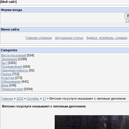
[
Мой сайт
]
Форма входа
В
Ст
Меню сайта
Главная страница
Актуальные статьи
Адреса, телефоны, справки
Categories
Вести поселений
[534]
Экономика
[1299]
Быт
[1001]
Поздравления
[264]
Народная новость
[91]
Разное
[712]
Культура
[273]
Образование
[441]
Вера
[145]
Происшествия
[3334]
Главная
»
2015
»
Октябрь
»
27
» Вятские госуслуги оказывают с липовым дипломом
Вятские госуслуги оказывают с липовым дипломом