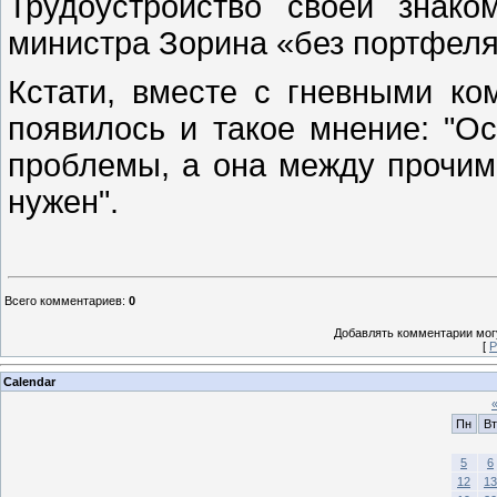
Трудоустройство своей знак
министра Зорина «без портфеля
Кстати, вместе с гневными ко
появилось и такое мнение: "Ос
проблемы, а она между прочим 
нужен".
Всего комментариев
:
0
Добавлять комментарии могу
[
Р
Calendar
Пн
Вт
5
6
12
13