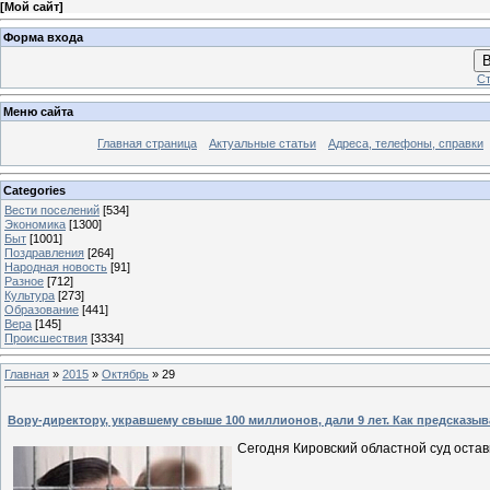
[
Мой сайт
]
Форма входа
В
Ст
Меню сайта
Главная страница
Актуальные статьи
Адреса, телефоны, справки
Categories
Вести поселений
[534]
Экономика
[1300]
Быт
[1001]
Поздравления
[264]
Народная новость
[91]
Разное
[712]
Культура
[273]
Образование
[441]
Вера
[145]
Происшествия
[3334]
Главная
»
2015
»
Октябрь
»
29
Вору-директору, укравшему свыше 100 миллионов, дали 9 лет. Как предсказ
Сегодня Кировский областной суд оста