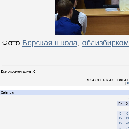
Фото
Борская школа
,
облизбирком
Всего комментариев
:
0
Добавлять комментарии могу
[
Р
Calendar
Пн
Вт
5
6
12
13
19
20
26
27