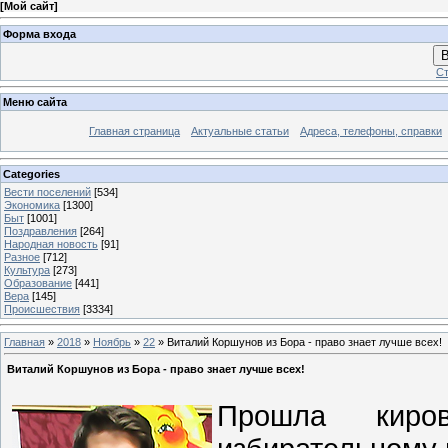
[
Мой сайт
]
Форма входа
В
Ст
Меню сайта
Главная страница
Актуальные статьи
Адреса, телефоны, справки
Categories
Вести поселений
[534]
Экономика
[1300]
Быт
[1001]
Поздравления
[264]
Народная новость
[91]
Разное
[712]
Культура
[273]
Образование
[441]
Вера
[145]
Происшествия
[3334]
Главная
»
2018
»
Ноябрь
»
22
» Виталий Коршунов из Бора - право знает лучше всех!
Виталий Коршунов из Бора - право знает лучше всех!
Прошла киро