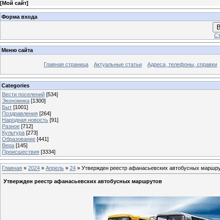
[
Мой сайт
]
Форма входа
В
Ст
Меню сайта
Главная страница
Актуальные статьи
Адреса, телефоны, справки
Categories
Вести поселений
[534]
Экономика
[1300]
Быт
[1001]
Поздравления
[264]
Народная новость
[91]
Разное
[712]
Культура
[273]
Образование
[441]
Вера
[145]
Происшествия
[3334]
Главная
»
2024
»
Апрель
»
24
» Утвержден реестр афанасьевских автобусных маршр
Утвержден реестр афанасьевских автобусных маршрутов