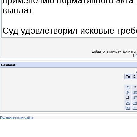
применению нормативного акта 
выплат.
Суд удовлетворил исковые треб
Добавлять комментарии могу
[
Р
Calendar
Пн
Вт
2
3
9
10
16
17
23
24
30
31
Полная версия сайта