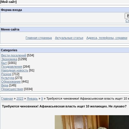
[
Мой сайт
]
Форма входа
В
Ст
Меню сайта
Главная страница
Актуальные статьи
Адреса, телефоны, справки
Categories
Вести поселений
[534]
Экономика
[1299]
Быт
[1001]
Поздравления
[264]
Народная новость
[91]
Разное
[712]
Культура
[273]
Образование
[441]
Вера
[145]
Происшествия
[3334]
Главная
»
2023
»
Январь
»
9
» Требуются чиновники! Афанасьевская власть ищет 10 
Требуются чиновники! Афанасьевская власть ищет 10 желающих. Не лукаво?