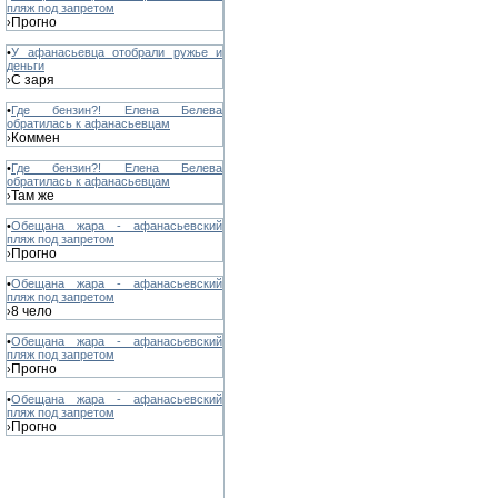
пляж под запретом
Прогно
›
•
У афанасьевца отобрали ружье и
деньги
С заря
›
•
Где бензин?! Елена Белева
обратилась к афанасьевцам
Коммен
›
•
Где бензин?! Елена Белева
обратилась к афанасьевцам
Там же
›
•
Обещана жара - афанасьевский
пляж под запретом
Прогно
›
•
Обещана жара - афанасьевский
пляж под запретом
8 чело
›
•
Обещана жара - афанасьевский
пляж под запретом
Прогно
›
•
Обещана жара - афанасьевский
пляж под запретом
Прогно
›