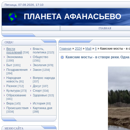
Пятница, 07.08.2026, 17:10
ПЛАНЕТА АФАНАСЬЕВО
ГЛАВНАЯ
СЮДА!
Главная
»
2024
»
Май
»
6
» Камские мосты - в с
Вести
Власть,
поселений
политика
[534]
[2115]
Экономика
Общество
Камские мосты - в створе реки. Одна
[1300]
[1591]
Быт
Экология
[1001]
[978]
Поздравления
Закон
[1204]
[264]
Народная
Вопрос народа
новость
[91]
[337]
Разное
Досуг
[712]
[187]
Культура
Спорт
[273]
[534]
Образование
Здоровье
[315]
[441]
Вера
История
[145]
[93]
Происшествия
Картинка дня
[3334]
[288]
МЕНЮ САЙТА