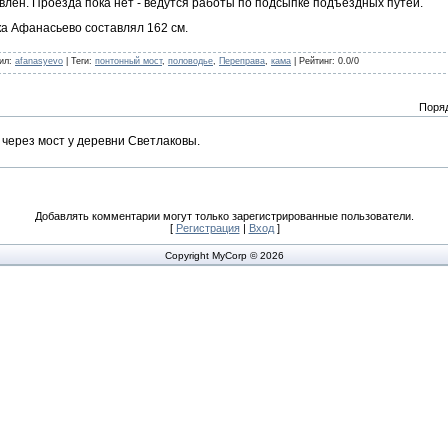
влен. Проезда пока нет - ведутся работы по подсыпке подъездных путей.
ка Афанасьево составлял 162 см.
ил
:
afanasyevo
|
Теги
:
понтонный мост
,
половодье
,
Переправа
,
кама
|
Рейтинг
:
0.0
/
0
Поря
 через мост у деревни Светлаковы.
Добавлять комментарии могут только зарегистрированные пользователи.
[
Регистрация
|
Вход
]
Copyright MyCorp © 2026