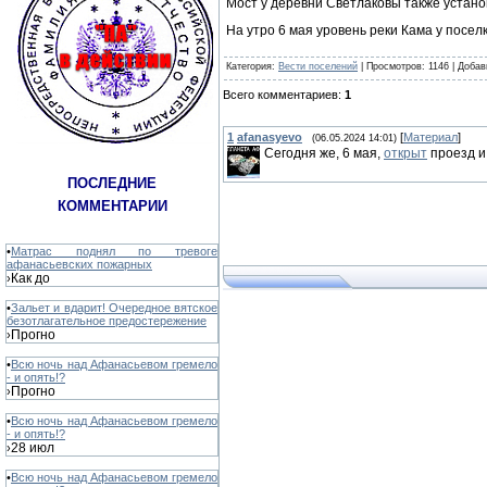
Мост у деревни Светлаковы также устано
На утро 6 мая уровень реки Кама у посел
Категория
:
Вести поселений
|
Просмотров
: 1146 |
Добав
Всего комментариев
:
1
1
afanasyevo
[
Материал
]
(06.05.2024 14:01)
Сегодня же, 6 мая,
открыт
проезд и
ПОСЛЕДНИЕ
КОММЕНТАРИИ
•
Матрас поднял по тревоге
афанасьевских пожарных
Как до
›
•
Зальет и вдарит! Очередное вятское
безотлагательное предостережение
Прогно
›
•
Всю ночь над Афанасьевом гремело
- и опять!?
Прогно
›
•
Всю ночь над Афанасьевом гремело
- и опять!?
28 июл
›
•
Всю ночь над Афанасьевом гремело