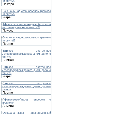
- и опять!?
Пожаро
›
•
Всю ночь над Афанасьевом гремело
- и опять!?
Жара!
›
•
Афанасьевские выходные без света
по ... плану местной власти?!
Прислу
›
•
Всю ночь над Афанасьевом гремело
- и опять!?
Прогно
›
•
Вятское экстренное
метеопредупреждение: днем должно
грянуть
Вниман
›
•
Вятское экстренное
метеопредупреждение: днем должно
грянуть
Жара!
›
•
Вятское экстренное
метеопредупреждение: днем должно
грянуть
Прогно
›
•
Афанасьево-Глазов: тендером по
профилю
Админи
›
•
Обещана жара - афанасьевский