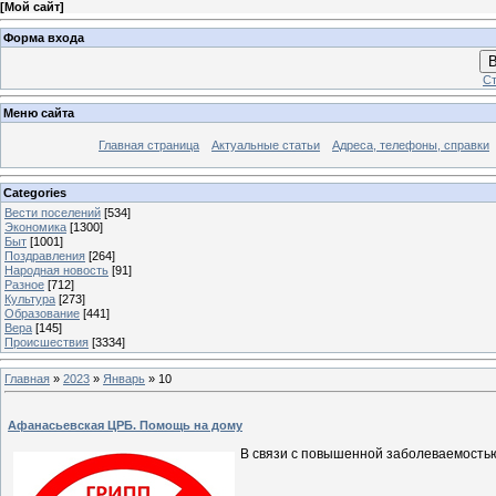
[
Мой сайт
]
Форма входа
В
Ст
Меню сайта
Главная страница
Актуальные статьи
Адреса, телефоны, справки
Categories
Вести поселений
[534]
Экономика
[1300]
Быт
[1001]
Поздравления
[264]
Народная новость
[91]
Разное
[712]
Культура
[273]
Образование
[441]
Вера
[145]
Происшествия
[3334]
Главная
»
2023
»
Январь
»
10
Афанасьевская ЦРБ. Помощь на дому
В связи с повышенной заболеваемость