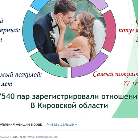
тупления женщин в брак,
...
Читать дальше »
nasyevo
|
Дата:
24.01.2023
|
Комментарии (0)