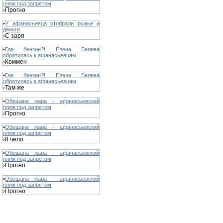
пляж под запретом
Прогно
›
•
У афанасьевца отобрали ружье и
деньги
С заря
›
•
Где бензин?! Елена Белева
обратилась к афанасьевцам
Коммен
›
•
Где бензин?! Елена Белева
обратилась к афанасьевцам
Там же
›
•
Обещана жара - афанасьевский
пляж под запретом
Прогно
›
•
Обещана жара - афанасьевский
пляж под запретом
8 чело
›
•
Обещана жара - афанасьевский
пляж под запретом
Прогно
›
•
Обещана жара - афанасьевский
пляж под запретом
Прогно
›