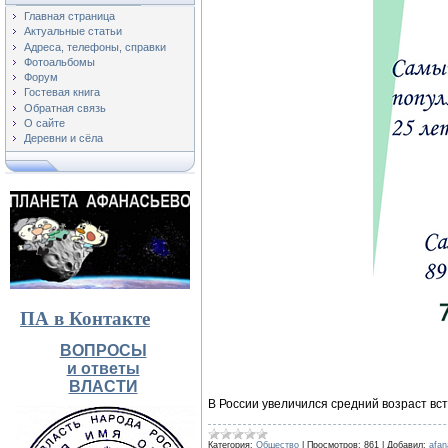
Главная страница
Актуальные статьи
Адреса, телефоны, справки
Фотоальбомы
Форум
Гостевая книга
Обратная связь
О сайте
Деревни и сёла
ПА в Контакте
ВОПРОСЫ
и ответы
ВЛАСТИ
В России увеличился средний возраст вс
Категория:
Общество
|
Просмотров:
861
|
Добавил:
afa