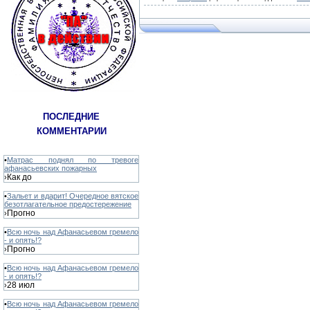
ПОСЛЕДНИЕ
КОММЕНТАРИИ
•
Матрас поднял по тревоге
афанасьевских пожарных
Как до
›
•
Зальет и вдарит! Очередное вятское
безотлагательное предостережение
Прогно
›
•
Всю ночь над Афанасьевом гремело
- и опять!?
Прогно
›
•
Всю ночь над Афанасьевом гремело
- и опять!?
28 июл
›
•
Всю ночь над Афанасьевом гремело