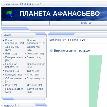
Воскресенье, 09.08.2026, 13:07
ПЛАНЕТА АФАНАСЬЕВО
ГЛАВНАЯ
СЮДА!
Главная
»
2023
»
Январь
»
24
Вести
Власть,
поселений
политика
[534]
[2115]
Экономика
Общество
[1300]
[1591]
Вятские женятся раньше
Быт
Экология
[1001]
[978]
Поздравления
Закон
[1204]
[264]
Народная
Вопрос народа
новость
[91]
[337]
Разное
Досуг
[712]
[187]
Культура
Спорт
[273]
[534]
Образование
Здоровье
[315]
[441]
Вера
История
[145]
[93]
Происшествия
Картинка дня
[3334]
[288]
МЕНЮ САЙТА