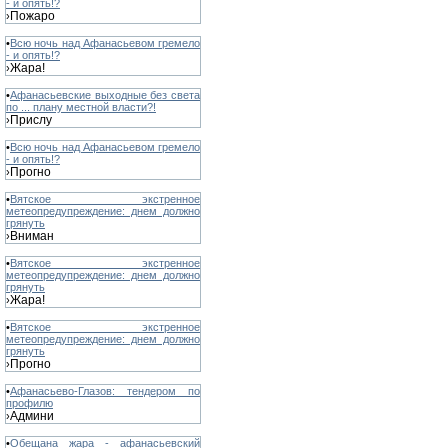
- и опять!?
Пожаро
›
•
Всю ночь над Афанасьевом гремело
- и опять!?
Жара!
›
•
Афанасьевские выходные без света
по ... плану местной власти?!
Прислу
›
•
Всю ночь над Афанасьевом гремело
- и опять!?
Прогно
›
•
Вятское экстренное
метеопредупреждение: днем должно
грянуть
Вниман
›
•
Вятское экстренное
метеопредупреждение: днем должно
грянуть
Жара!
›
•
Вятское экстренное
метеопредупреждение: днем должно
грянуть
Прогно
›
•
Афанасьево-Глазов: тендером по
профилю
Админи
›
•
Обещана жара - афанасьевский