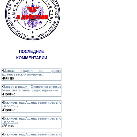
ПОСЛЕДНИЕ
КОММЕНТАРИИ
•
Матрас поднял по тревоге
афанасьевских пожарных
Как до
›
•
Зальет и вдарит! Очередное вятское
безотлагательное предостережение
Прогно
›
•
Всю ночь над Афанасьевом гремело
- и опять!?
Прогно
›
•
Всю ночь над Афанасьевом гремело
- и опять!?
28 июл
›
•
Всю ночь над Афанасьевом гремело