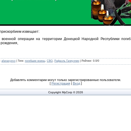
 прискорбием извещает:
 военной операции на территории Донецкой Народной Республики погиб
 рождения,
:
afanasyevo
|
Теги
:
погибшие воины
,
СВО
,
Рафаэль Галиуллин
|
Рейтинг
:
0.0
/
0
Добавлять комментарии могут только зарегистрированные пользователи.
[
Регистрация
|
Вход
]
Copyright MyCorp © 2026