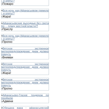
- и опять!?
Пожаро
›
•
Всю ночь над Афанасьевом гремело
- и опять!?
Жара!
›
•
Афанасьевские выходные без света
по ... плану местной власти?!
Прислу
›
•
Всю ночь над Афанасьевом гремело
- и опять!?
Прогно
›
•
Вятское экстренное
метеопредупреждение: днем должно
грянуть
Вниман
›
•
Вятское экстренное
метеопредупреждение: днем должно
грянуть
Жара!
›
•
Вятское экстренное
метеопредупреждение: днем должно
грянуть
Прогно
›
•
Афанасьево-Глазов: тендером по
профилю
Админи
›
•
Обещана жара - афанасьевский