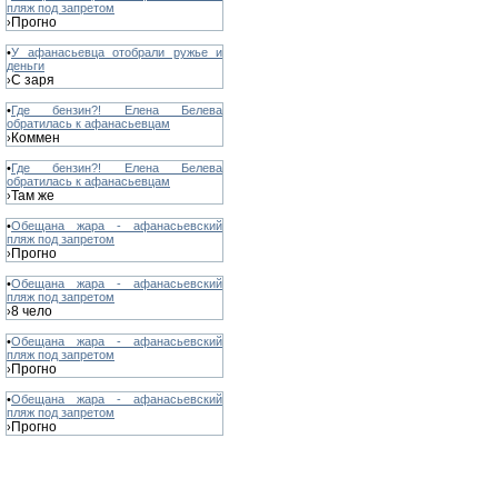
пляж под запретом
Прогно
›
•
У афанасьевца отобрали ружье и
деньги
С заря
›
•
Где бензин?! Елена Белева
обратилась к афанасьевцам
Коммен
›
•
Где бензин?! Елена Белева
обратилась к афанасьевцам
Там же
›
•
Обещана жара - афанасьевский
пляж под запретом
Прогно
›
•
Обещана жара - афанасьевский
пляж под запретом
8 чело
›
•
Обещана жара - афанасьевский
пляж под запретом
Прогно
›
•
Обещана жара - афанасьевский
пляж под запретом
Прогно
›