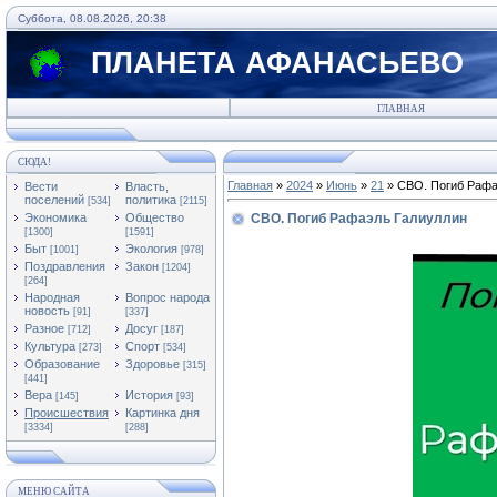
Суббота, 08.08.2026, 20:38
ПЛАНЕТА АФАНАСЬЕВО
ГЛАВНАЯ
СЮДА!
Главная
»
2024
»
Июнь
»
21
» СВО. Погиб Рафа
Вести
Власть,
поселений
политика
[534]
[2115]
Экономика
Общество
СВО. Погиб Рафаэль Галиуллин
[1300]
[1591]
Быт
Экология
[1001]
[978]
Поздравления
Закон
[1204]
[264]
Народная
Вопрос народа
новость
[91]
[337]
Разное
Досуг
[712]
[187]
Культура
Спорт
[273]
[534]
Образование
Здоровье
[315]
[441]
Вера
История
[145]
[93]
Происшествия
Картинка дня
[3334]
[288]
МЕНЮ САЙТА