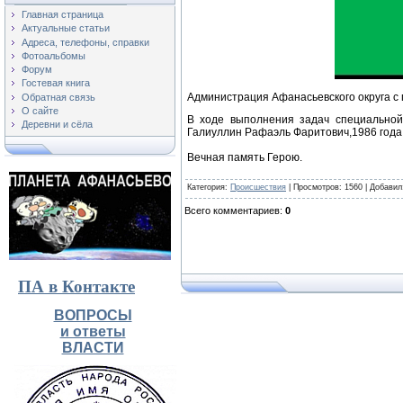
Главная страница
Актуальные статьи
Адреса, телефоны, справки
Фотоальбомы
Форум
Гостевая книга
Администрация Афанасьевского округа с
Обратная связь
О сайте
В ходе выполнения задач специальной
Деревни и сёла
Галиуллин Рафаэль Фаритович,1986 года
Вечная память Герою.
Категория
:
Происшествия
|
Просмотров
: 1560 |
Добавил
Всего комментариев
:
0
ПА в Контакте
ВОПРОСЫ
и ответы
ВЛАСТИ